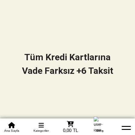
Tüm Kredi Kartlarına
Vade Farksız +6 Taksit
0850 305 09 70
0,00 TL
Beden Tablosu
Ana Sayfa
Kategoriler
Banka Hesapları
Whatsapp
Yardım
Giriş