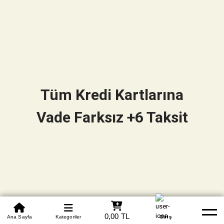
Tüm Kredi Kartlarına
Vade Farksız +6 Taksit
0850 305 09 70
0,00 TL
Beden Tablosu
Ana Sayfa
Kategoriler
Banka Hesapları
Whatsapp
Yardım
Giriş