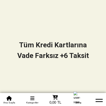
Tüm Kredi Kartlarına
Vade Farksız +6 Taksit
0850 305 09 70
0,00 TL
Beden Tablosu
Ana Sayfa
Kategoriler
Banka Hesapları
Whatsapp
Yardım
Giriş