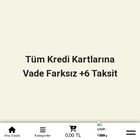
Tüm Kredi Kartlarına
Vade Farksız +6 Taksit
0850 305 09 70
0,00 TL
Beden Tablosu
Ana Sayfa
Kategoriler
Banka Hesapları
Whatsapp
Yardım
Giriş