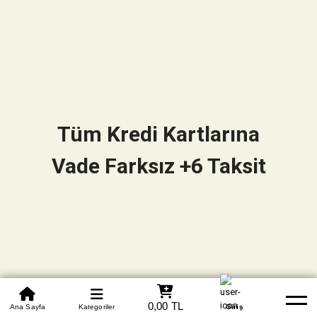
Tüm Kredi Kartlarına
Vade Farksız +6 Taksit
0850 305 09 70
0,00 TL
Beden Tablosu
Ana Sayfa
Kategoriler
Banka Hesapları
Whatsapp
Yardım
Giriş