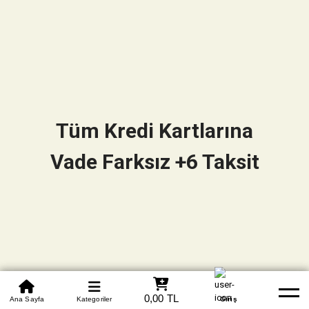
Tüm Kredi Kartlarına
Vade Farksız +6 Taksit
0850 305 09 70
0,00 TL
Beden Tablosu
Ana Sayfa
Kategoriler
Banka Hesapları
Whatsapp
Yardım
Giriş