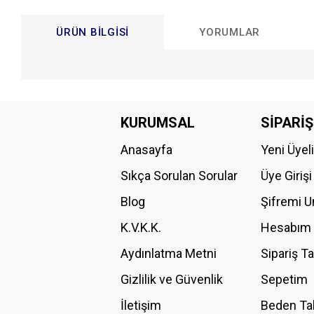
ÜRÜN BILGISI
YORUMLAR
Bu ürünün fiyat bilgisi, resim, ürün açıklamalarında ve diğer konular
Görüş ve önerileriniz için teşekkür ederiz.
KURUMSAL
SİPARİŞ
Anasayfa
Yeni Üyel
Ürün resmi kalitesiz, bozuk veya görüntülenemiyor.
Ürün açıklamasında eksik bilgiler bulunuyor.
Sıkça Sorulan Sorular
Üye Girişi
Ürün bilgilerinde hatalar bulunuyor.
Blog
Şifremi 
Ürün fiyatı diğer sitelerden daha pahalı.
K.V.K.K.
Hesabım
Bu ürüne benzer farklı alternatifler olmalı.
Aydınlatma Metni
Sipariş T
Gizlilik ve Güvenlik
Sepetim
İletişim
Beden Ta