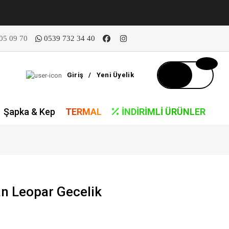
05 09 70
0539 732 34 40
Giriş
/
Yeni Üyelik
Şapka & Kep
TERMAL
İNDIRIMLI ÜRÜNLER
n Leopar Gecelik