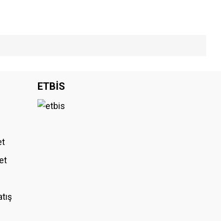
iniz.
ETBİS
et
et
atış