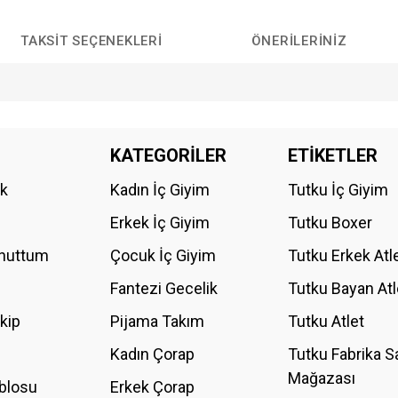
TAKSIT SEÇENEKLERI
ÖNERILERINIZ
da yetersiz gördüğünüz noktaları öneri formunu kullanarak tarafımıza iletebilirs
KATEGORİLER
ETİKETLER
Bu ürüne ilk yorumu siz yapın!
ik
Kadın İç Giyim
Tutku İç Giyim
YORUM YAZ
Erkek İç Giyim
Tutku Boxer
Unuttum
Çocuk İç Giyim
Tutku Erkek Atl
Fantezi Gecelik
Tutku Bayan Atl
akip
Pijama Takım
Tutku Atlet
Kadın Çorap
Tutku Fabrika S
Mağazası
blosu
Erkek Çorap