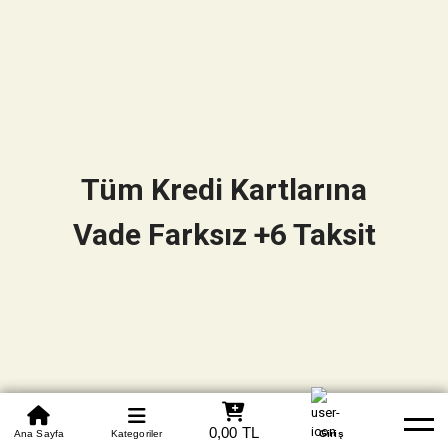
Tüm Kredi Kartlarına
Vade Farksız +6 Taksit
0850 305 09 70
0,00 TL
Beden Tablosu
Ana Sayfa
Kategoriler
Banka Hesapları
Whatsapp
Yardım
Giriş