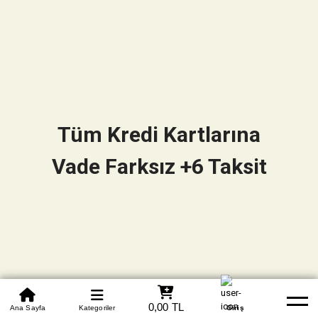
Tüm Kredi Kartlarına
Vade Farksız +6 Taksit
0850 305 09 70
0,00 TL
Beden Tablosu
Ana Sayfa
Kategoriler
Banka Hesapları
Whatsapp
Yardım
Giriş