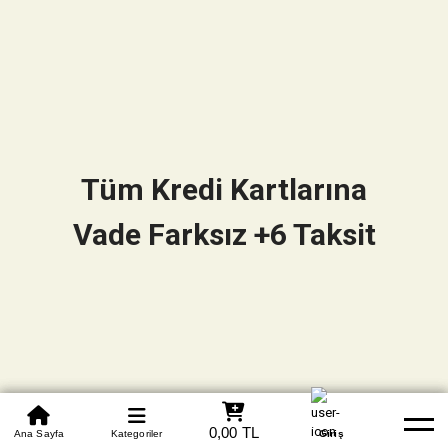
Tüm Kredi Kartlarına
Vade Farksız +6 Taksit
0850 305 09 70
0,00 TL
Beden Tablosu
Ana Sayfa
Kategoriler
Banka Hesapları
Whatsapp
Yardım
Giriş