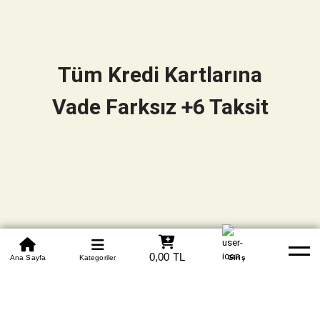
Tüm Kredi Kartlarına
Vade Farksız +6 Taksit
0850 305 09 70
0,00 TL
Beden Tablosu
Ana Sayfa
Kategoriler
Banka Hesapları
Whatsapp
Yardım
Giriş