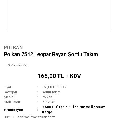
POLKAN
Polkan 7542 Leopar Bayan Şortlu Takım
0 - Yorum Yap
165,00 TL + KDV
Fiyat
165,00 TL + KDV
Kategori
Şortlu Takım
Marka
Polkan
Stok Kodu
PLK7542
7.500 TL Üzeri %10 İndirim ve Ücretsiz
Promosyon
Kargo
30,25 TL den başlayan taksitlerle!!