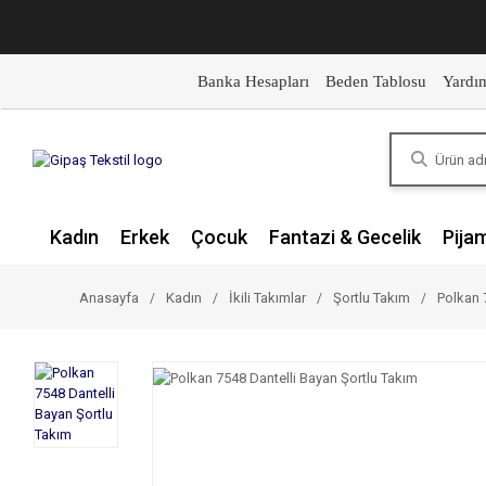
Banka Hesapları
Beden Tablosu
Yardı
Kadın
Erkek
Çocuk
Fantazi & Gecelik
Pija
Anasayfa
Kadın
İkili Takımlar
Şortlu Takım
Polkan 