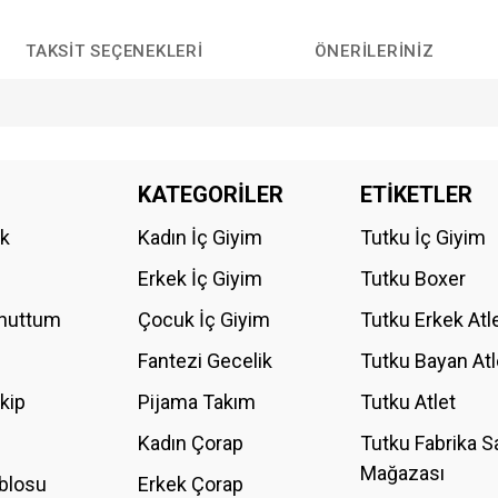
TAKSIT SEÇENEKLERI
ÖNERILERINIZ
da yetersiz gördüğünüz noktaları öneri formunu kullanarak tarafımıza iletebilirs
KATEGORİLER
ETİKETLER
Bu ürüne ilk yorumu siz yapın!
ik
Kadın İç Giyim
Tutku İç Giyim
YORUM YAZ
Erkek İç Giyim
Tutku Boxer
Unuttum
Çocuk İç Giyim
Tutku Erkek Atl
Fantezi Gecelik
Tutku Bayan Atl
akip
Pijama Takım
Tutku Atlet
Kadın Çorap
Tutku Fabrika S
Mağazası
blosu
Erkek Çorap