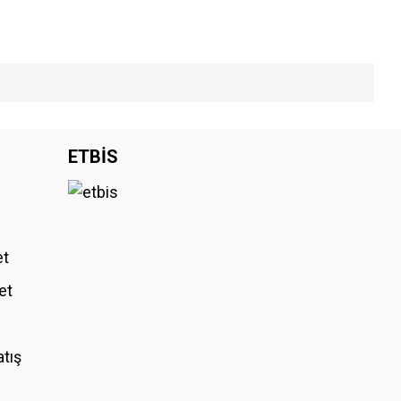
iniz.
ETBİS
et
et
atış