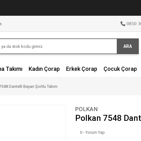
m
0850 3
ARA
ma Takımı
Kadın Çorap
Erkek Çorap
Çocuk Çorap
7548 Dantelli Bayan Şortlu Takım
POLKAN
Polkan 7548 Dante
0 - Yorum Yap