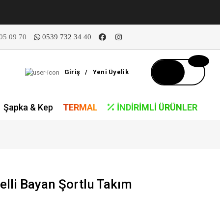
05 09 70
0539 732 34 40
Giriş
/
Yeni Üyelik
Şapka & Kep
TERMAL
İNDIRIMLI ÜRÜNLER
lli Bayan Şortlu Takım