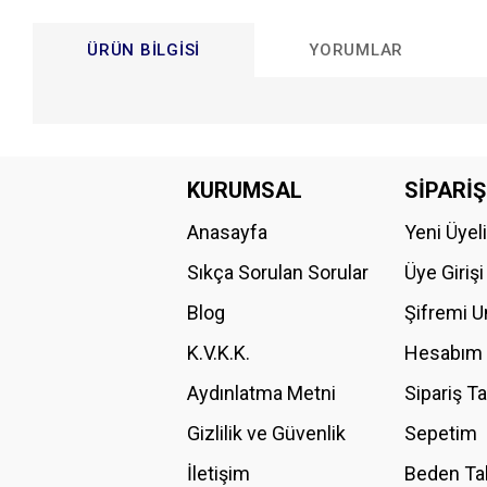
ÜRÜN BILGISI
YORUMLAR
Bu ürünün fiyat bilgisi, resim, ürün açıklamalarında ve diğer konular
Görüş ve önerileriniz için teşekkür ederiz.
KURUMSAL
SİPARİŞ
Anasayfa
Yeni Üyel
Ürün resmi kalitesiz, bozuk veya görüntülenemiyor.
Ürün açıklamasında eksik bilgiler bulunuyor.
Sıkça Sorulan Sorular
Üye Girişi
Ürün bilgilerinde hatalar bulunuyor.
Blog
Şifremi 
Ürün fiyatı diğer sitelerden daha pahalı.
K.V.K.K.
Hesabım
Bu ürüne benzer farklı alternatifler olmalı.
Aydınlatma Metni
Sipariş T
Gizlilik ve Güvenlik
Sepetim
İletişim
Beden Ta