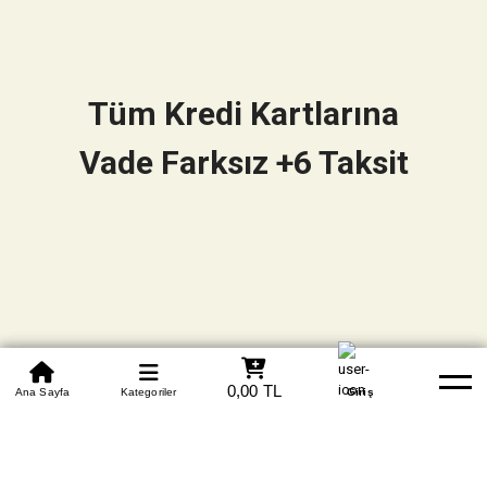
Tüm Kredi Kartlarına
Vade Farksız +6 Taksit
0850 305 09 70
0,00 TL
Beden Tablosu
Ana Sayfa
Kategoriler
Banka Hesapları
Whatsapp
Yardım
Giriş