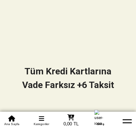
Tüm Kredi Kartlarına
Vade Farksız +6 Taksit
0850 305 09 70
0,00 TL
Beden Tablosu
Ana Sayfa
Kategoriler
Banka Hesapları
Whatsapp
Yardım
Giriş