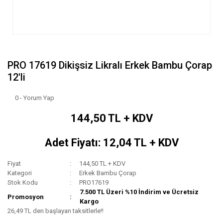
PRO 17619 Dikişsiz Likralı Erkek Bambu Çorap
12'li
0 - Yorum Yap
144,50 TL + KDV
Adet Fiyatı: 12,04 TL + KDV
Fiyat
144,50 TL + KDV
Kategori
Erkek Bambu Çorap
Stok Kodu
PRO17619
7.500 TL Üzeri %10 İndirim ve Ücretsiz
Promosyon
Kargo
26,49 TL den başlayan taksitlerle!!