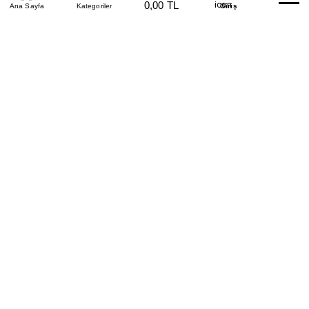
0,00 TL
Beden Tablosu
Ana Sayfa
Kategoriler
Banka Hesapları
Whatsapp
Yardım
Giriş