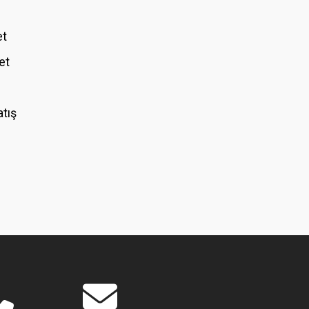
et
et
atış