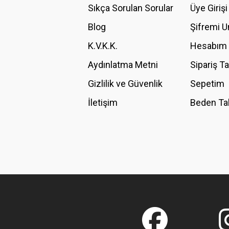
Ürün açıklamasında eksik bilgiler bulunuyor.
Sıkça Sorulan Sorular
Üye Girişi
Ürün bilgilerinde hatalar bulunuyor.
Blog
Şifremi 
Ürün fiyatı diğer sitelerden daha pahalı.
K.V.K.K.
Hesabım
Bu ürüne benzer farklı alternatifler olmalı.
Aydınlatma Metni
Sipariş T
Gizlilik ve Güvenlik
Sepetim
İletişim
Beden Ta