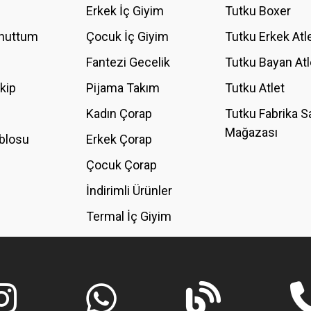
Erkek İç Giyim
Tutku Boxer
Unuttum
Çocuk İç Giyim
Tutku Erkek Atl
Fantezi Gecelik
Tutku Bayan Atl
akip
Pijama Takım
Tutku Atlet
Kadın Çorap
Tutku Fabrika S
Mağazası
blosu
Erkek Çorap
GÖNDER
Çocuk Çorap
İndirimli Ürünler
Termal İç Giyim