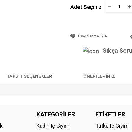
Adet Seçiniz
Sıkça Soru
TAKSIT SEÇENEKLERI
ÖNERILERINIZ
da yetersiz gördüğünüz noktaları öneri formunu kullanarak tarafımıza iletebilirs
KATEGORİLER
ETİKETLER
Bu ürüne ilk yorumu siz yapın!
ik
Kadın İç Giyim
Tutku İç Giyim
YORUM YAZ