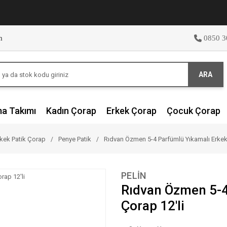
m
0850 3
ARA
ma Takımı
Kadın Çorap
Erkek Çorap
Çocuk Çorap
kek Patik Çorap
Penye Patik
Rıdvan Özmen 5-4 Parfümlü Yıkamalı Erkek 
PELİN
Rıdvan Özmen 5-4
Çorap 12'li