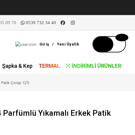
05 09 70
0539 732 34 40
Giriş
/
Yeni Üyelik
Şapka & Kep
TERMAL
İNDIRIMLI ÜRÜNLER
Patik Çorap 12'li
 Parfümlü Yıkamalı Erkek Patik