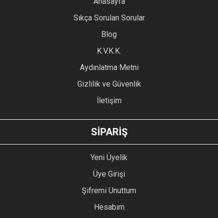
Anasayfa
Ürün resmi kalitesiz, bozuk veya görüntülenemiyor.
Sıkça Sorulan Sorular
Ürün açıklamasında eksik bilgiler bulunuyor.
Blog
Ürün bilgilerinde hatalar bulunuyor.
Ürün fiyatı diğer sitelerden daha pahalı.
K.V.K.K.
Bu ürüne benzer farklı alternatifler olmalı.
Aydınlatma Metni
Gizlilik ve Güvenlik
İletişim
GÖNDER
SİPARİŞ
Yeni Üyelik
Üye Girişi
Şifremi Unuttum
Hesabım