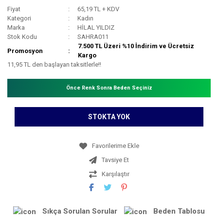
Fiyat
65,19 TL + KDV
Kategori
Kadın
Marka
HİLAL YILDIZ
Stok Kodu
SAHRA011
7.500 TL Üzeri %10 İndirim ve Ücretsiz
Promosyon
Kargo
11,95 TL den başlayan taksitlerle!!
Önce Renk Sonra Beden Seçiniz
STOKTA YOK
Tavsiye Et
Karşılaştır
Sıkça Sorulan Sorular
Beden Tablosu