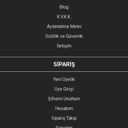
Blog
Ürün bilgilerinde hatalar bulunuyor.
Ürün fiyatı diğer sitelerden daha pahalı.
K.V.K.K.
Bu ürüne benzer farklı alternatifler olmalı.
Aydınlatma Metni
Gizlilik ve Güvenlik
İletişim
GÖNDER
SİPARİŞ
Yeni Üyelik
Üye Girişi
Şifremi Unuttum
Hesabım
Sipariş Takip
Sepetim