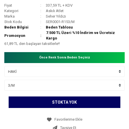
Fiyat
337,59 TL + KDV
Kategori
Askılı Atlet
Marka
Seher Yıldızı
Stok Kodu
SER0001-R153/M
Beden Bilgisi
Beden Tablosu
7.500 TL Üzeri %10 İndirim ve Ücretsiz
Promosyon
Kargo
61,89 TL den başlayan taksitlerle!!
Önce Renk Sonra Beden Seçiniz
STOKTA YOK
Tavsiye Et