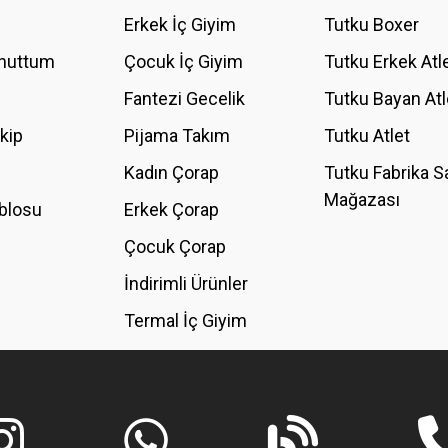
YORUM YAZ
Erkek İç Giyim
Tutku Boxer
Unuttum
Çocuk İç Giyim
Tutku Erkek Atl
Fantezi Gecelik
Tutku Bayan Atl
akip
Pijama Takım
Tutku Atlet
Kadın Çorap
Tutku Fabrika S
Mağazası
blosu
Erkek Çorap
GÖNDER
Çocuk Çorap
İndirimli Ürünler
Termal İç Giyim