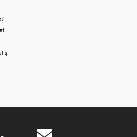
et
et
atış