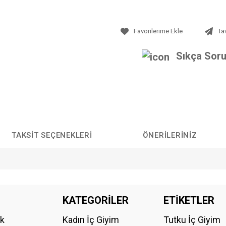
Ta
Sıkça Soru
TAKSIT SEÇENEKLERI
ÖNERILERINIZ
da yetersiz gördüğünüz noktaları öneri formunu kullanarak tarafımıza iletebilirs
KATEGORİLER
ETİKETLER
Bu ürüne ilk yorumu siz yapın!
ik
Kadın İç Giyim
Tutku İç Giyim