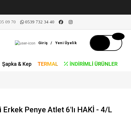
05 09 70
0539 732 34 40
Giriş
/
Yeni Üyelik
Şapka & Kep
TERMAL
İNDIRIMLI ÜRÜNLER
Erkek Penye Atlet 6'lı HAKİ - 4/L