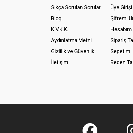
Ürün açıklamasında eksik bilgiler bulunuyor.
Sıkça Sorulan Sorular
Üye Girişi
Ürün bilgilerinde hatalar bulunuyor.
Blog
Şifremi 
Ürün fiyatı diğer sitelerden daha pahalı.
K.V.K.K.
Hesabım
Bu ürüne benzer farklı alternatifler olmalı.
Aydınlatma Metni
Sipariş T
Gizlilik ve Güvenlik
Sepetim
İletişim
Beden Ta