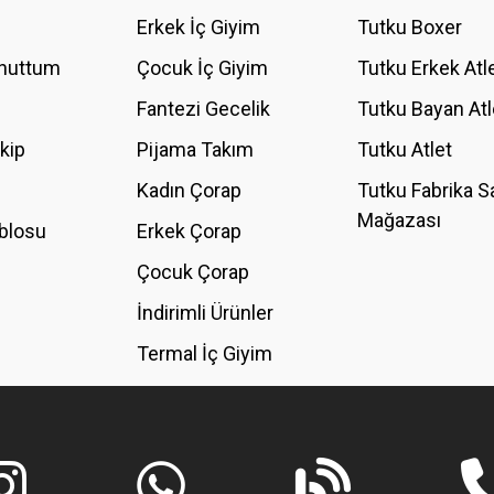
YORUM YAZ
Erkek İç Giyim
Tutku Boxer
Unuttum
Çocuk İç Giyim
Tutku Erkek Atl
Fantezi Gecelik
Tutku Bayan Atl
akip
Pijama Takım
Tutku Atlet
Kadın Çorap
Tutku Fabrika S
Mağazası
blosu
Erkek Çorap
GÖNDER
Çocuk Çorap
İndirimli Ürünler
Termal İç Giyim