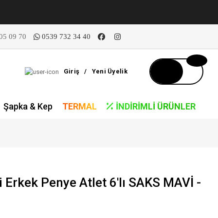
05 09 70
0539 732 34 40
Giriş
/
Yeni Üyelik
Şapka & Kep
TERMAL
İNDIRIMLI ÜRÜNLER
 Erkek Penye Atlet 6'lı SAKS MAVİ -