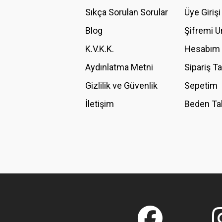
Ürün açıklamasında eksik bilgiler bulunuyor.
Sıkça Sorulan Sorular
Üye Girişi
Ürün bilgilerinde hatalar bulunuyor.
Blog
Şifremi 
Ürün fiyatı diğer sitelerden daha pahalı.
K.V.K.K.
Hesabım
Bu ürüne benzer farklı alternatifler olmalı.
Aydınlatma Metni
Sipariş T
Gizlilik ve Güvenlik
Sepetim
İletişim
Beden Ta