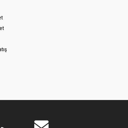
et
et
atış