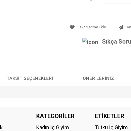
Ta
Sıkça Soru
TAKSIT SEÇENEKLERI
ÖNERILERINIZ
da yetersiz gördüğünüz noktaları öneri formunu kullanarak tarafımıza iletebilirs
KATEGORİLER
ETİKETLER
Bu ürüne ilk yorumu siz yapın!
ik
Kadın İç Giyim
Tutku İç Giyim