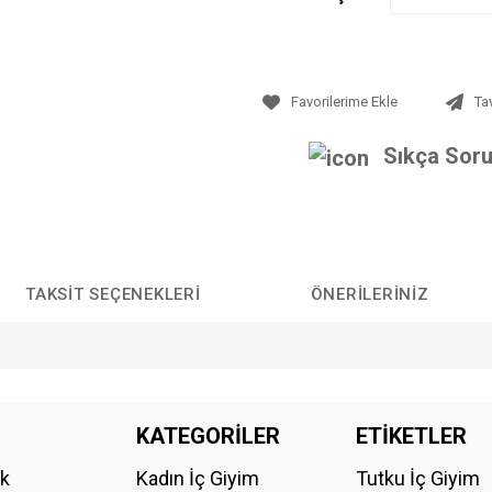
Ta
Sıkça Soru
TAKSIT SEÇENEKLERI
ÖNERILERINIZ
da yetersiz gördüğünüz noktaları öneri formunu kullanarak tarafımıza iletebilirs
KATEGORİLER
ETİKETLER
Bu ürüne ilk yorumu siz yapın!
ik
Kadın İç Giyim
Tutku İç Giyim