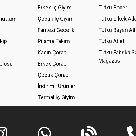
YORUM YAZ
Erkek İç Giyim
Tutku Boxer
Unuttum
Çocuk İç Giyim
Tutku Erkek Atl
Fantezi Gecelik
Tutku Bayan Atl
akip
Pijama Takım
Tutku Atlet
Kadın Çorap
Tutku Fabrika S
Mağazası
blosu
Erkek Çorap
GÖNDER
Çocuk Çorap
İndirimli Ürünler
Termal İç Giyim