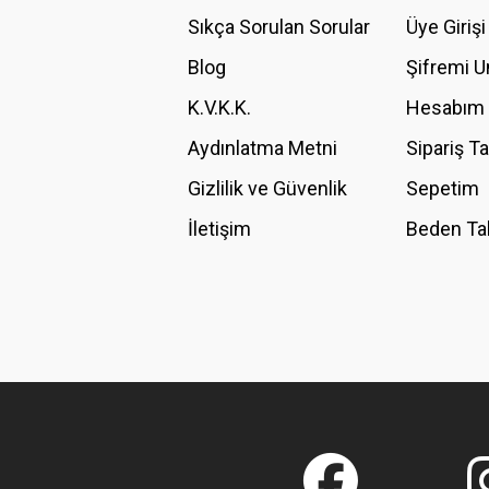
Ürün açıklamasında eksik bilgiler bulunuyor.
Sıkça Sorulan Sorular
Üye Girişi
Ürün bilgilerinde hatalar bulunuyor.
Blog
Şifremi 
Ürün fiyatı diğer sitelerden daha pahalı.
K.V.K.K.
Hesabım
Bu ürüne benzer farklı alternatifler olmalı.
Aydınlatma Metni
Sipariş T
Gizlilik ve Güvenlik
Sepetim
İletişim
Beden Ta