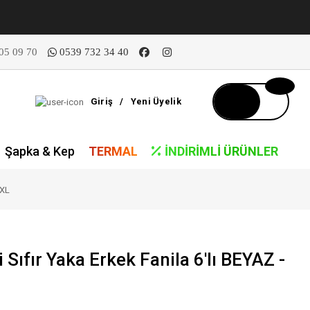
05 09 70
0539 732 34 40
Giriş
/
Yeni Üyelik
Şapka & Kep
TERMAL
İNDIRIMLI ÜRÜNLER
/XL
Sıfır Yaka Erkek Fanila 6'lı BEYAZ -