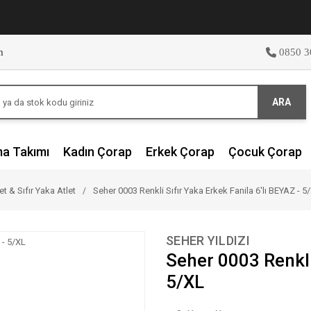
m
0850 3
ARA
ma Takımı
Kadın Çorap
Erkek Çorap
Çocuk Çorap
et & Sıfır Yaka Atlet
Seher 0003 Renkli Sıfır Yaka Erkek Fanila 6'lı BEYAZ - 5
SEHER YILDIZI
Seher 0003 Renkli 
5/XL