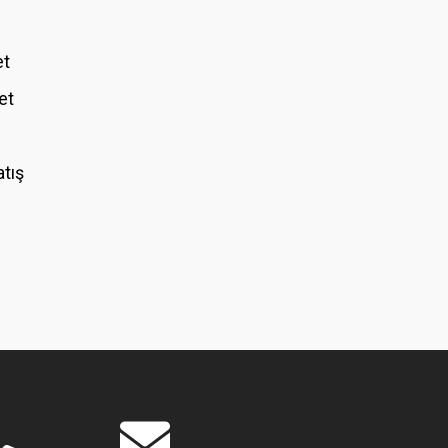
et
et
atış