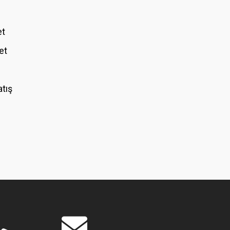
et
et
atış