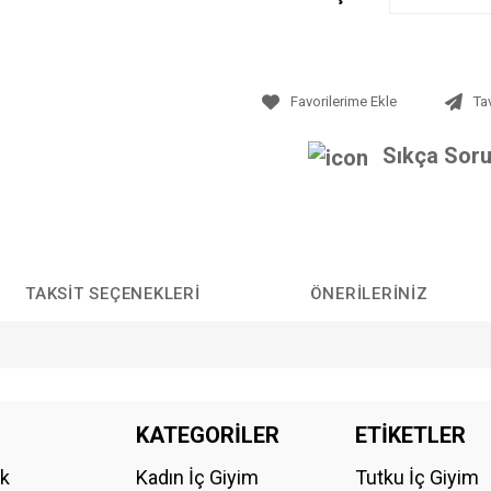
Ta
Sıkça Soru
TAKSIT SEÇENEKLERI
ÖNERILERINIZ
da yetersiz gördüğünüz noktaları öneri formunu kullanarak tarafımıza iletebilirs
KATEGORİLER
ETİKETLER
Bu ürüne ilk yorumu siz yapın!
ik
Kadın İç Giyim
Tutku İç Giyim