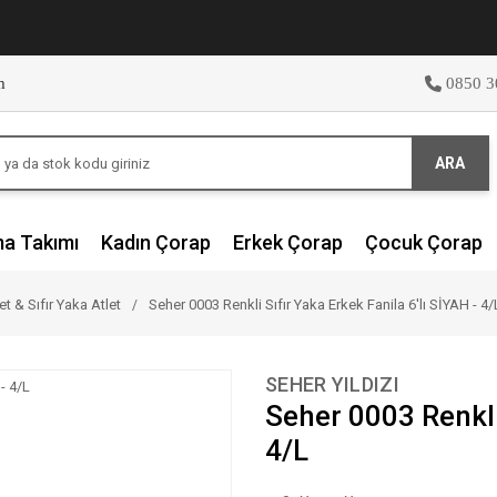
m
0850 3
ARA
ma Takımı
Kadın Çorap
Erkek Çorap
Çocuk Çorap
et & Sıfır Yaka Atlet
Seher 0003 Renkli Sıfır Yaka Erkek Fanila 6'lı SİYAH - 4/
SEHER YILDIZI
Seher 0003 Renkli 
4/L