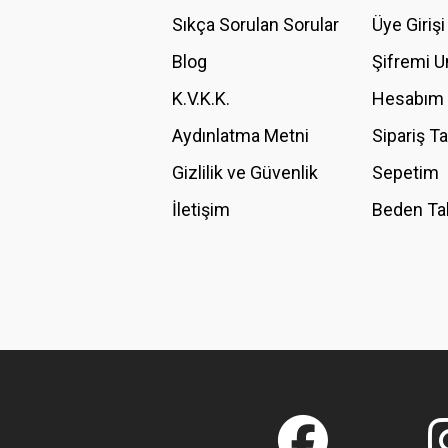
Ürün açıklamasında eksik bilgiler bulunuyor.
Sıkça Sorulan Sorular
Üye Girişi
Ürün bilgilerinde hatalar bulunuyor.
Blog
Şifremi 
Ürün fiyatı diğer sitelerden daha pahalı.
K.V.K.K.
Hesabım
Bu ürüne benzer farklı alternatifler olmalı.
Aydınlatma Metni
Sipariş T
Gizlilik ve Güvenlik
Sepetim
İletişim
Beden Ta