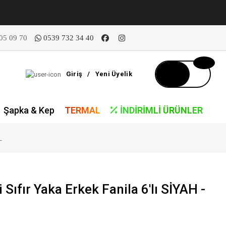
05 09 70
0539 732 34 40
Giriş
/
Yeni Üyelik
Şapka & Kep
TERMAL
İNDIRIMLI ÜRÜNLER
L
Sıfır Yaka Erkek Fanila 6'lı SİYAH -