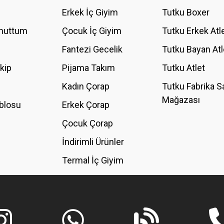
YORUM YAZ
Erkek İç Giyim
Tutku Boxer
Unuttum
Çocuk İç Giyim
Tutku Erkek Atl
Fantezi Gecelik
Tutku Bayan Atl
akip
Pijama Takım
Tutku Atlet
Kadın Çorap
Tutku Fabrika S
Mağazası
blosu
Erkek Çorap
GÖNDER
Çocuk Çorap
İndirimli Ürünler
Termal İç Giyim