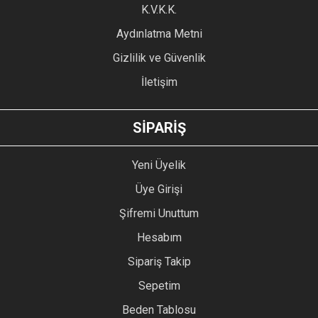
Ürün fiyatı diğer sitelerden daha pahalı.
K.V.K.K.
Bu ürüne benzer farklı alternatifler olmalı.
Aydınlatma Metni
Gizlilik ve Güvenlik
İletişim
GÖNDER
SİPARİŞ
Yeni Üyelik
Üye Girişi
Şifremi Unuttum
Hesabım
Sipariş Takip
Sepetim
Beden Tablosu