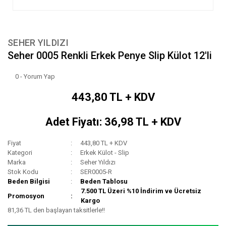
SEHER YILDIZI
Seher 0005 Renkli Erkek Penye Slip Külot 12'li
0 - Yorum Yap
443,80 TL + KDV
Adet Fiyatı: 36,98 TL + KDV
Fiyat
443,80 TL + KDV
Kategori
Erkek Külot - Slip
Marka
Seher Yıldızı
Stok Kodu
SER0005-R
Beden Bilgisi
Beden Tablosu
7.500 TL Üzeri %10 İndirim ve Ücretsiz
Promosyon
Kargo
81,36 TL den başlayan taksitlerle!!