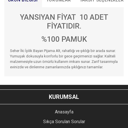
ÜRÜN BILGISI
YORUMLAR
TAKSIT SEÇENEKLERI
YANSIYAN FİYAT 10 ADET
FİYATIDIR.
%100 PAMUK
Seher İki İplik Bayan Pijama Alt, rahatlığı ve şıklığı bir arada sunar.
Yumuşak dokusuyla konforlu bir gece geçirmenizi sağlar. Kaliteli
malzemesiyle uzun ömürlü kullanım imkanı sunar. Zarif tasarımıyla
evinizde ve dinlenme zamanlarınızda şıklığınızı tamamlar.
Bu ürünün fiyat bilgisi, resim, ürün açıklamalarında ve diğer
konularda yetersiz gördüğünüz noktaları öneri formunu
Bu ürüne ilk yorumu siz yapın!
kullanarak tarafımıza iletebilirsiniz.
KURUMSAL
Görüş ve önerileriniz için teşekkür ederiz.
YORUM YAZ
Anasayfa
Ürün resmi kalitesiz, bozuk veya görüntülenemiyor.
Sıkça Sorulan Sorular
Ürün açıklamasında eksik bilgiler bulunuyor.