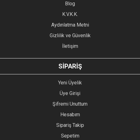
Blog
Ürün bilgilerinde hatalar bulunuyor.
Ürün fiyatı diğer sitelerden daha pahalı.
K.V.K.K.
Bu ürüne benzer farklı alternatifler olmalı.
Aydınlatma Metni
Gizlilik ve Güvenlik
İletişim
GÖNDER
SİPARİŞ
Yeni Üyelik
Üye Girişi
Şifremi Unuttum
Hesabım
Sipariş Takip
Sepetim