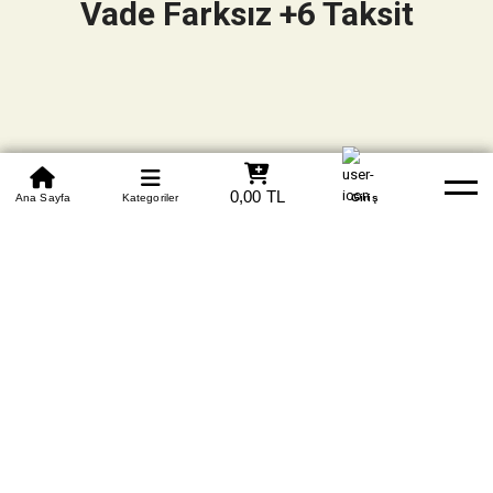
Vade Farksız +6 Taksit
0850 305 09 70
0,00 TL
Beden Tablosu
Ana Sayfa
Kategoriler
Banka Hesapları
Whatsapp
Yardım
Giriş