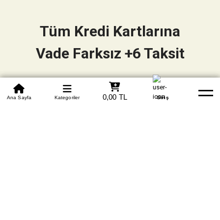
Tüm Kredi Kartlarına
Vade Farksız +6 Taksit
0850 305 09 70
0,00 TL
Beden Tablosu
Ana Sayfa
Kategoriler
Banka Hesapları
Whatsapp
Yardım
Giriş