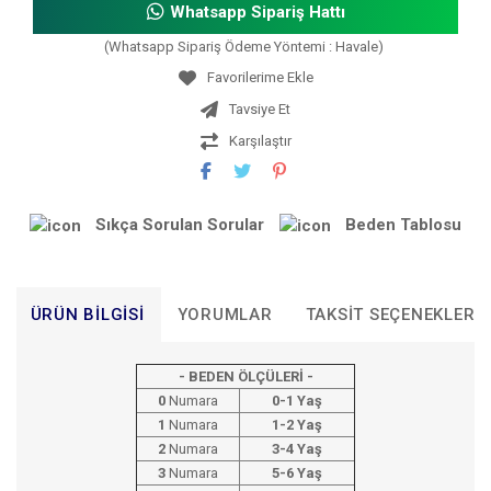
Whatsapp Sipariş Hattı
(Whatsapp Sipariş Ödeme Yöntemi : Havale)
Tavsiye Et
Karşılaştır
Sıkça Sorulan Sorular
Beden Tablosu
ÜRÜN BILGISI
YORUMLAR
TAKSIT SEÇENEKLERI
- BEDEN ÖLÇÜLERİ -
0
Numara
0-1 Yaş
1
Numara
1-2 Yaş
2
Numara
3-4 Yaş
3
Numara
5-6 Yaş