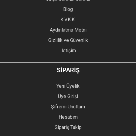
Ürün açıklamasında eksik bilgiler bulunuyor.
Blog
Ürün bilgilerinde hatalar bulunuyor.
Ürün fiyatı diğer sitelerden daha pahalı.
K.V.K.K.
Bu ürüne benzer farklı alternatifler olmalı.
Aydınlatma Metni
Gizlilik ve Güvenlik
İletişim
GÖNDER
SİPARİŞ
Yeni Üyelik
Üye Girişi
Şifremi Unuttum
Hesabım
Sipariş Takip