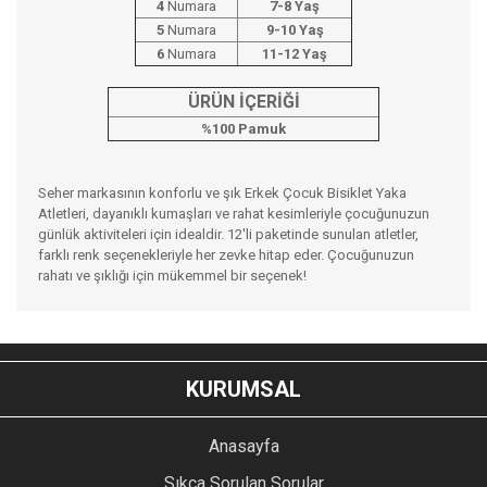
4
Numara
7-8 Yaş
5
Numara
9-10 Yaş
6
Numara
11-12 Yaş
ÜRÜN İÇERİĞİ
%100 Pamuk
Seher markasının konforlu ve şık Erkek Çocuk Bisiklet Yaka
Atletleri, dayanıklı kumaşları ve rahat kesimleriyle çocuğunuzun
günlük aktiviteleri için idealdir. 12'li paketinde sunulan atletler,
farklı renk seçenekleriyle her zevke hitap eder. Çocuğunuzun
rahatı ve şıklığı için mükemmel bir seçenek!
Bu ürünün fiyat bilgisi, resim, ürün açıklamalarında ve diğer
konularda yetersiz gördüğünüz noktaları öneri formunu
Bu ürüne ilk yorumu siz yapın!
kullanarak tarafımıza iletebilirsiniz.
KURUMSAL
Görüş ve önerileriniz için teşekkür ederiz.
YORUM YAZ
Anasayfa
Ürün resmi kalitesiz, bozuk veya görüntülenemiyor.
Sıkça Sorulan Sorular