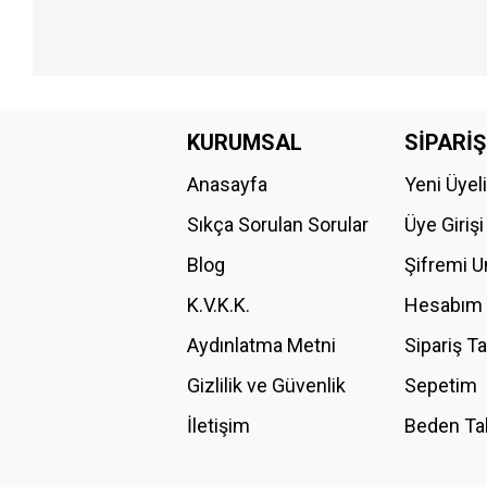
Bu ürünün fiyat bilgisi, resim, ürün açıklamalarında ve diğer konular
Görüş ve önerileriniz için teşekkür ederiz.
KURUMSAL
SİPARİŞ
Anasayfa
Yeni Üyel
Ürün resmi kalitesiz, bozuk veya görüntülenemiyor.
Ürün açıklamasında eksik bilgiler bulunuyor.
Sıkça Sorulan Sorular
Üye Girişi
Ürün bilgilerinde hatalar bulunuyor.
Blog
Şifremi 
Ürün fiyatı diğer sitelerden daha pahalı.
K.V.K.K.
Hesabım
Bu ürüne benzer farklı alternatifler olmalı.
Aydınlatma Metni
Sipariş T
Gizlilik ve Güvenlik
Sepetim
İletişim
Beden Ta