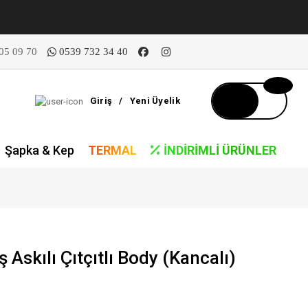
05 09 70
0539 732 34 40
Giriş
/
Yeni Üyelik
Şapka & Kep
TERMAL
İNDIRIMLI ÜRÜNLER
Askılı Çıtçıtlı Body (Kancalı)