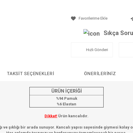
Sıkça Soru
Hızlı Gönderi
TAKSIT SEÇENEKLERI
ÖNERILERINIZ
ÜRÜN İÇERİĞİ
%94 Pamuk
%6 Elastan
Dikkat!
Ürün kancalıdır.
ığı ve şıklığı bir arada sunuyor. Kancalı yapısı sayesinde giymesi kolay
Her anlamda tarzınızı ve konforunuzu tamamlayacak bir parça.