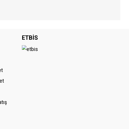
iniz.
ETBİS
et
et
atış