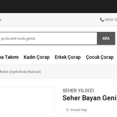
m
0850 3
ARA
ma Takımı
Kadın Çorap
Erkek Çorap
Çocuk Çorap
skılı Çıtçıtlı Body (Kancalı)
SEHER YILDIZI
Seher Bayan Geniş 
0 - Yorum Yap