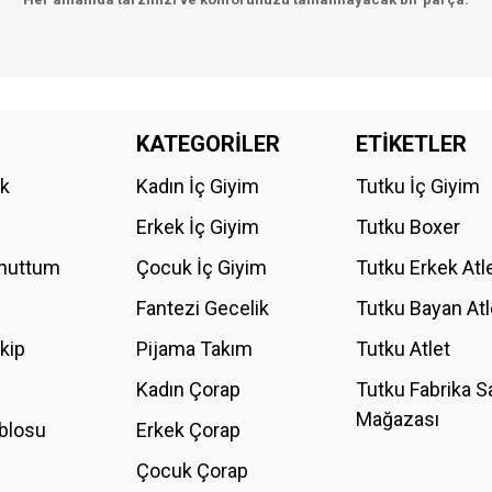
da yetersiz gördüğünüz noktaları öneri formunu kullanarak tarafımıza iletebilirs
KATEGORİLER
ETİKETLER
Bu ürüne ilk yorumu siz yapın!
ik
Kadın İç Giyim
Tutku İç Giyim
YORUM YAZ
Erkek İç Giyim
Tutku Boxer
Unuttum
Çocuk İç Giyim
Tutku Erkek Atl
Fantezi Gecelik
Tutku Bayan Atl
akip
Pijama Takım
Tutku Atlet
Kadın Çorap
Tutku Fabrika S
Mağazası
blosu
Erkek Çorap
GÖNDER
Çocuk Çorap