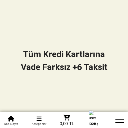
Tüm Kredi Kartlarına
Vade Farksız +6 Taksit
0850 305 09 70
0,00 TL
Beden Tablosu
Ana Sayfa
Kategoriler
Banka Hesapları
Whatsapp
Yardım
Giriş