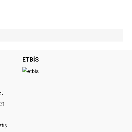
iniz.
ETBİS
et
et
atış