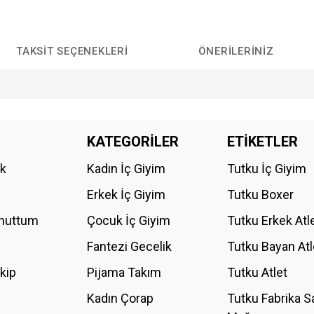
TAKSIT SEÇENEKLERI
ÖNERILERINIZ
da yetersiz gördüğünüz noktaları öneri formunu kullanarak tarafımıza iletebilirs
KATEGORİLER
ETİKETLER
Bu ürüne ilk yorumu siz yapın!
ik
Kadın İç Giyim
Tutku İç Giyim
YORUM YAZ
Erkek İç Giyim
Tutku Boxer
Unuttum
Çocuk İç Giyim
Tutku Erkek Atl
Fantezi Gecelik
Tutku Bayan Atl
akip
Pijama Takım
Tutku Atlet
Kadın Çorap
Tutku Fabrika S