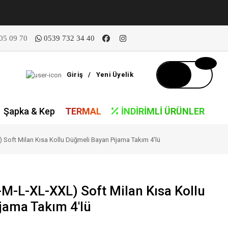
05 09 70
0539 732 34 40
Giriş
/
Yeni Üyelik
Şapka & Kep
TERMAL
İNDIRIMLI ÜRÜNLER
Soft Milan Kısa Kollu Düğmeli Bayan Pijama Takım 4'lü
M-L-XL-XXL) Soft Milan Kısa Kollu
jama Takım 4'lü