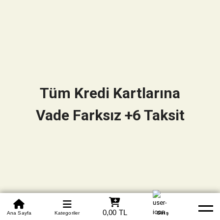
Tüm Kredi Kartlarına
Vade Farksız +6 Taksit
0850 305 09 70
0,00 TL
Beden Tablosu
Ana Sayfa
Kategoriler
Banka Hesapları
Whatsapp
Yardım
Giriş