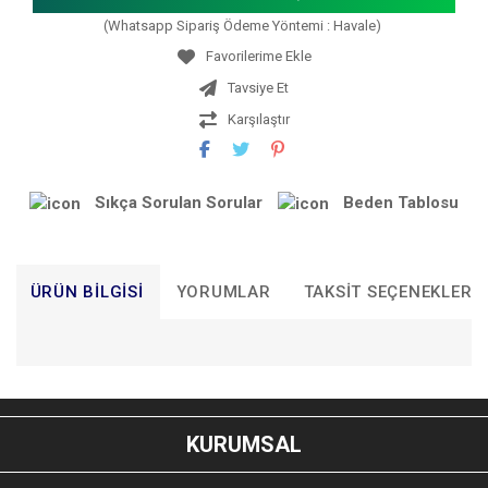
(Whatsapp Sipariş Ödeme Yöntemi : Havale)
Tavsiye Et
Karşılaştır
Sıkça Sorulan Sorular
Beden Tablosu
ÜRÜN BILGISI
YORUMLAR
TAKSIT SEÇENEKLERI
Bu ürünün fiyat bilgisi, resim, ürün açıklamalarında ve diğer
konularda yetersiz gördüğünüz noktaları öneri formunu
Bu ürüne ilk yorumu siz yapın!
kullanarak tarafımıza iletebilirsiniz.
KURUMSAL
Görüş ve önerileriniz için teşekkür ederiz.