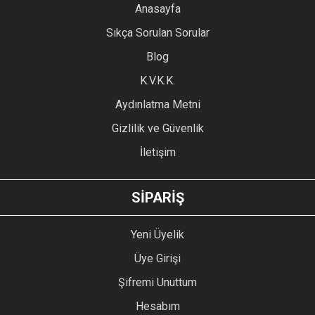
YORUM YAZ
Anasayfa
Ürün resmi kalitesiz, bozuk veya görüntülenemiyor.
Sıkça Sorulan Sorular
Ürün açıklamasında eksik bilgiler bulunuyor.
Blog
Ürün bilgilerinde hatalar bulunuyor.
Ürün fiyatı diğer sitelerden daha pahalı.
K.V.K.K.
Bu ürüne benzer farklı alternatifler olmalı.
Aydınlatma Metni
Gizlilik ve Güvenlik
İletişim
GÖNDER
SİPARİŞ
Yeni Üyelik
Üye Girişi
Şifremi Unuttum
Hesabım