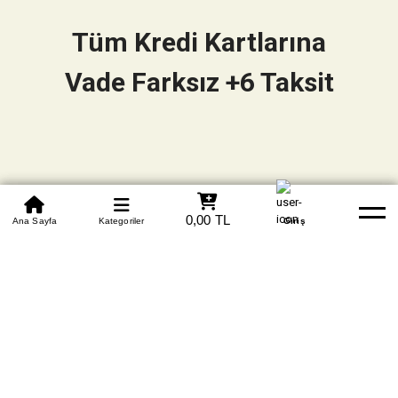
Tüm Kredi Kartlarına
Vade Farksız +6 Taksit
0850 305 09 70
0,00 TL
Beden Tablosu
Ana Sayfa
Kategoriler
Banka Hesapları
Whatsapp
Yardım
Giriş