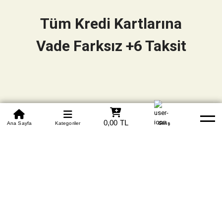
Tüm Kredi Kartlarına
Vade Farksız +6 Taksit
0850 305 09 70
0,00 TL
Beden Tablosu
Ana Sayfa
Kategoriler
Banka Hesapları
Whatsapp
Yardım
Giriş