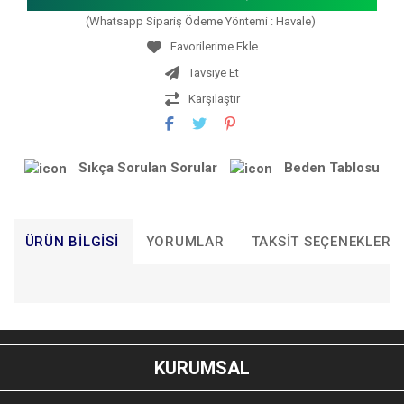
(Whatsapp Sipariş Ödeme Yöntemi : Havale)
Tavsiye Et
Karşılaştır
Sıkça Sorulan Sorular
Beden Tablosu
ÜRÜN BILGISI
YORUMLAR
TAKSIT SEÇENEKLERI
Bu ürünün fiyat bilgisi, resim, ürün açıklamalarında ve diğer
konularda yetersiz gördüğünüz noktaları öneri formunu
Bu ürüne ilk yorumu siz yapın!
kullanarak tarafımıza iletebilirsiniz.
KURUMSAL
Görüş ve önerileriniz için teşekkür ederiz.