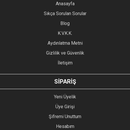
YORUM YAZ
Anasayfa
Ürün resmi kalitesiz, bozuk veya görüntülenemiyor.
Sıkça Sorulan Sorular
Ürün açıklamasında eksik bilgiler bulunuyor.
Blog
Ürün bilgilerinde hatalar bulunuyor.
Ürün fiyatı diğer sitelerden daha pahalı.
K.V.K.K.
Bu ürüne benzer farklı alternatifler olmalı.
Aydınlatma Metni
Gizlilik ve Güvenlik
İletişim
GÖNDER
SİPARİŞ
Yeni Üyelik
Üye Girişi
Şifremi Unuttum
Hesabım