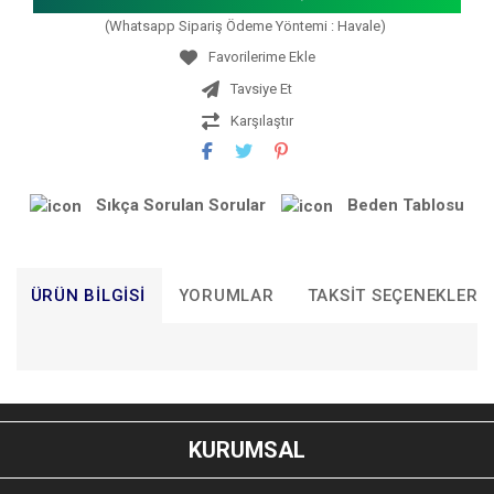
(Whatsapp Sipariş Ödeme Yöntemi : Havale)
Tavsiye Et
Karşılaştır
Sıkça Sorulan Sorular
Beden Tablosu
ÜRÜN BILGISI
YORUMLAR
TAKSIT SEÇENEKLERI
Bu ürünün fiyat bilgisi, resim, ürün açıklamalarında ve diğer
konularda yetersiz gördüğünüz noktaları öneri formunu
Bu ürüne ilk yorumu siz yapın!
kullanarak tarafımıza iletebilirsiniz.
KURUMSAL
Görüş ve önerileriniz için teşekkür ederiz.