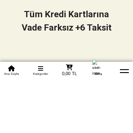
Tüm Kredi Kartlarına
Vade Farksız +6 Taksit
0850 305 09 70
0,00 TL
Beden Tablosu
Ana Sayfa
Kategoriler
Banka Hesapları
Whatsapp
Yardım
Giriş