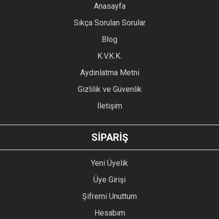
YORUM YAZ
Anasayfa
Ürün resmi kalitesiz, bozuk veya görüntülenemiyor.
Sıkça Sorulan Sorular
Ürün açıklamasında eksik bilgiler bulunuyor.
Blog
Ürün bilgilerinde hatalar bulunuyor.
Ürün fiyatı diğer sitelerden daha pahalı.
K.V.K.K.
Bu ürüne benzer farklı alternatifler olmalı.
Aydınlatma Metni
Gizlilik ve Güvenlik
İletişim
GÖNDER
SİPARİŞ
Yeni Üyelik
Üye Girişi
Şifremi Unuttum
Hesabım