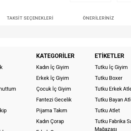
TAKSIT SEÇENEKLERI
ÖNERILERINIZ
da yetersiz gördüğünüz noktaları öneri formunu kullanarak tarafımıza iletebilirs
KATEGORİLER
ETİKETLER
Bu ürüne ilk yorumu siz yapın!
ik
Kadın İç Giyim
Tutku İç Giyim
YORUM YAZ
Erkek İç Giyim
Tutku Boxer
Unuttum
Çocuk İç Giyim
Tutku Erkek Atl
Fantezi Gecelik
Tutku Bayan Atl
akip
Pijama Takım
Tutku Atlet
Kadın Çorap
Tutku Fabrika S
Mağazası