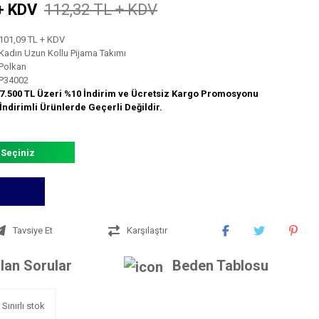
+ KDV
112,32 TL + KDV
101,09 TL + KDV
Kadın Uzun Kollu Pijama Takımı
Polkan
P34002
7.500 TL Üzeri %10 İndirim ve Ücretsiz Kargo Promosyonu
İndirimli Ürünlerde Geçerli Değildir.
 Seçiniz
Tavsiye Et
Karşılaştır
lan Sorular
Beden Tablosu
Sınırlı stok