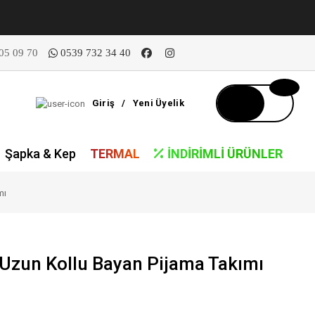
05 09 70
0539 732 34 40
Giriş
/
Yeni Üyelik
Şapka & Kep
TERMAL
İNDIRIMLI ÜRÜNLER
mı
zun Kollu Bayan Pijama Takımı