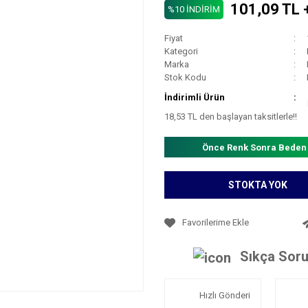
101,09 TL 
%10 İNDİRİM
Fiyat
Kategori
Marka
Stok Kodu
İndirimli Ürün
18,53 TL den başlayan taksitlerle!!
Önce Renk Sonra Beden
STOKTA YOK
Sıkça Soru
Hızlı Gönderi