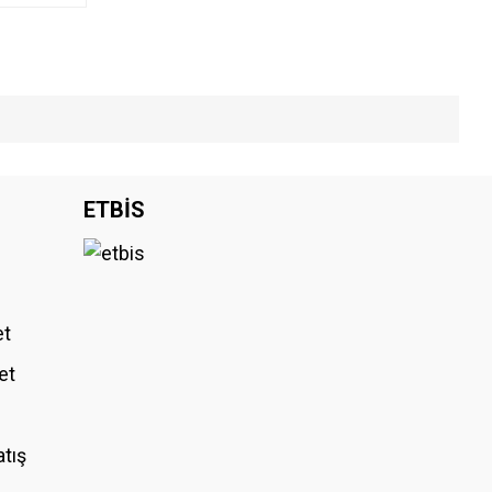
iniz.
ETBİS
et
et
atış