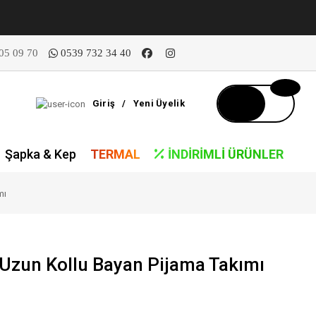
05 09 70
0539 732 34 40
Giriş
/
Yeni Üyelik
Şapka & Kep
TERMAL
İNDIRIMLI ÜRÜNLER
mı
zun Kollu Bayan Pijama Takımı