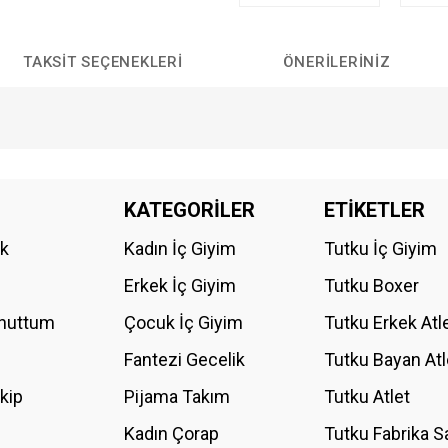
TAKSIT SEÇENEKLERI
ÖNERILERINIZ
da yetersiz gördüğünüz noktaları öneri formunu kullanarak tarafımıza iletebilirs
KATEGORİLER
ETİKETLER
Bu ürüne ilk yorumu siz yapın!
ik
Kadın İç Giyim
Tutku İç Giyim
YORUM YAZ
Erkek İç Giyim
Tutku Boxer
Unuttum
Çocuk İç Giyim
Tutku Erkek Atl
Fantezi Gecelik
Tutku Bayan Atl
akip
Pijama Takım
Tutku Atlet
Kadın Çorap
Tutku Fabrika S