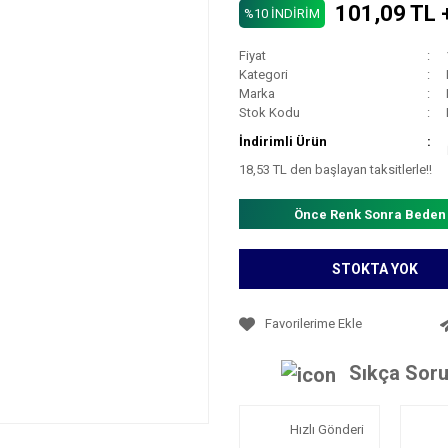
101,09 TL 
%10 İNDİRİM
Fiyat
Kategori
Marka
Stok Kodu
İndirimli Ürün
18,53 TL den başlayan taksitlerle!!
Önce Renk Sonra Beden
STOKTA YOK
Sıkça Soru
Hızlı Gönderi