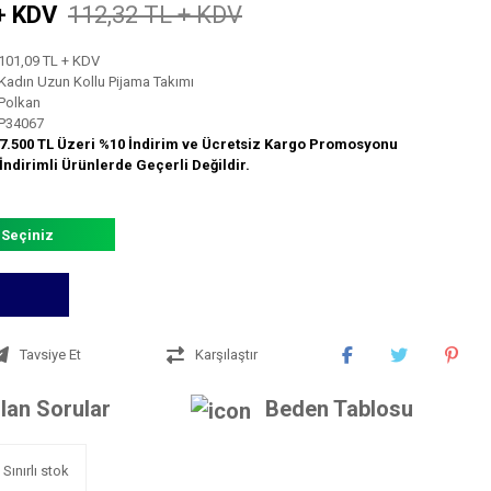
+ KDV
112,32 TL + KDV
101,09 TL + KDV
Kadın Uzun Kollu Pijama Takımı
Polkan
P34067
7.500 TL Üzeri %10 İndirim ve Ücretsiz Kargo Promosyonu
İndirimli Ürünlerde Geçerli Değildir.
 Seçiniz
Tavsiye Et
Karşılaştır
lan Sorular
Beden Tablosu
Sınırlı stok