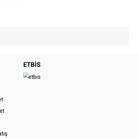
iniz.
ETBİS
et
et
atış