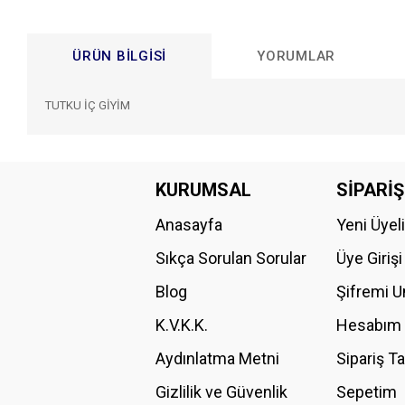
ÜRÜN BILGISI
YORUMLAR
TUTKU İÇ GİYİM
Bu ürünün fiyat bilgisi, resim, ürün açıklamalarında ve diğer konular
Görüş ve önerileriniz için teşekkür ederiz.
KURUMSAL
SİPARİŞ
Anasayfa
Yeni Üyel
Ürün resmi kalitesiz, bozuk veya görüntülenemiyor.
Ürün açıklamasında eksik bilgiler bulunuyor.
Sıkça Sorulan Sorular
Üye Girişi
Ürün bilgilerinde hatalar bulunuyor.
Blog
Şifremi 
Ürün fiyatı diğer sitelerden daha pahalı.
K.V.K.K.
Hesabım
Bu ürüne benzer farklı alternatifler olmalı.
Aydınlatma Metni
Sipariş T
Gizlilik ve Güvenlik
Sepetim