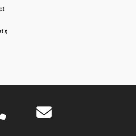
et
atış