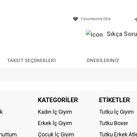
Sıkça Soru
TAKSIT SEÇENEKLERI
ÖNERILERINIZ
da yetersiz gördüğünüz noktaları öneri formunu kullanarak tarafımıza iletebilirs
KATEGORİLER
ETİKETLER
Bu ürüne ilk yorumu siz yapın!
ik
Kadın İç Giyim
Tutku İç Giyim
YORUM YAZ
Erkek İç Giyim
Tutku Boxer
Unuttum
Çocuk İç Giyim
Tutku Erkek Atl