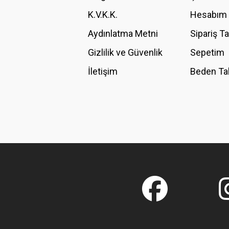
K.V.K.K.
Hesabım
Bu ürüne benzer farklı alternatifler olmalı.
Aydınlatma Metni
Sipariş T
Gizlilik ve Güvenlik
Sepetim
İletişim
Beden Ta