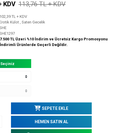
+ KDV
113,76 TL + KDV
102,39 TL + KDV
Erotik Külot
,
Saten Gecelik
SHE
SHE1297
7.500 TL Üzeri %10 İndirim ve Ücretsiz Kargo Promosyonu
İndirimli Ürünlerde Geçerli Değildir.
 Seçiniz
SEPETE EKLE
HEMEN SATIN AL