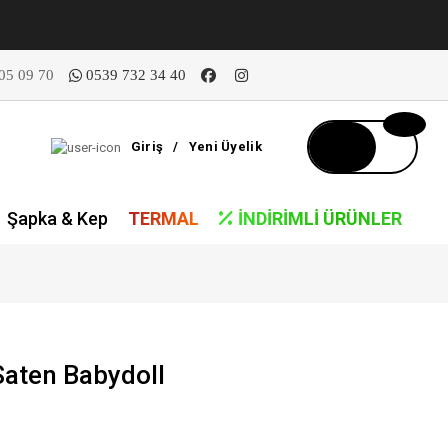
05 09 70
0539 732 34 40
Giriş
/
Yeni Üyelik
Şapka & Kep
TERMAL
İNDIRIMLI ÜRÜNLER
Saten Babydoll