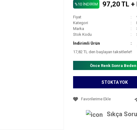
97,20 TL +
%10 İNDİRİM
Fiyat
Kategori
Marka
Stok Kodu
İndirimli Ürün
17,82 TL den başlayan taksitlerle!!
Önce Renk Sonra Beden
STOKTA YOK
Sıkça Soru