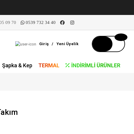
05 09 70
0539 732 34 40
Giriş
/
Yeni Üyelik
Şapka & Kep
TERMAL
İNDIRIMLI ÜRÜNLER
Takım