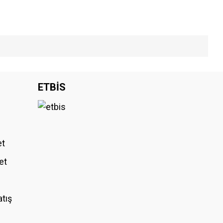
iniz.
ETBİS
et
et
atış