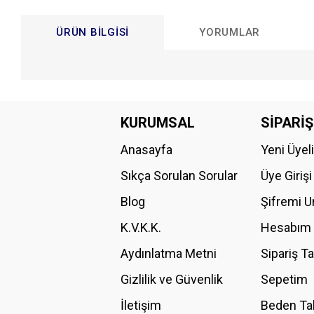
ÜRÜN BILGISI
YORUMLAR
Bu ürünün fiyat bilgisi, resim, ürün açıklamalarında ve diğer konular
Görüş ve önerileriniz için teşekkür ederiz.
KURUMSAL
SİPARİŞ
Anasayfa
Yeni Üyel
Ürün resmi kalitesiz, bozuk veya görüntülenemiyor.
Ürün açıklamasında eksik bilgiler bulunuyor.
Sıkça Sorulan Sorular
Üye Girişi
Ürün bilgilerinde hatalar bulunuyor.
Blog
Şifremi 
Ürün fiyatı diğer sitelerden daha pahalı.
K.V.K.K.
Hesabım
Bu ürüne benzer farklı alternatifler olmalı.
Aydınlatma Metni
Sipariş T
Gizlilik ve Güvenlik
Sepetim
İletişim
Beden Ta