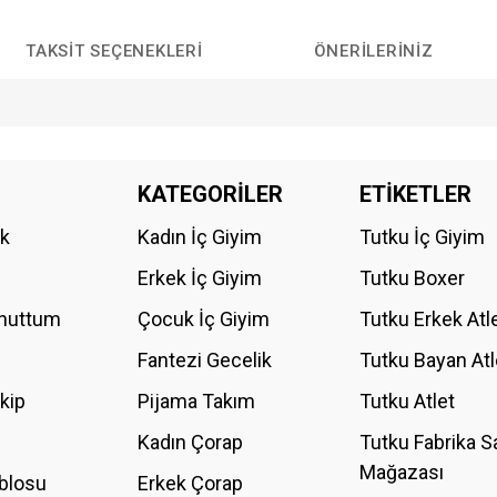
TAKSIT SEÇENEKLERI
ÖNERILERINIZ
da yetersiz gördüğünüz noktaları öneri formunu kullanarak tarafımıza iletebilirs
KATEGORİLER
ETİKETLER
Bu ürüne ilk yorumu siz yapın!
ik
Kadın İç Giyim
Tutku İç Giyim
YORUM YAZ
Erkek İç Giyim
Tutku Boxer
Unuttum
Çocuk İç Giyim
Tutku Erkek Atl
Fantezi Gecelik
Tutku Bayan Atl
akip
Pijama Takım
Tutku Atlet
Kadın Çorap
Tutku Fabrika S
Mağazası
blosu
Erkek Çorap