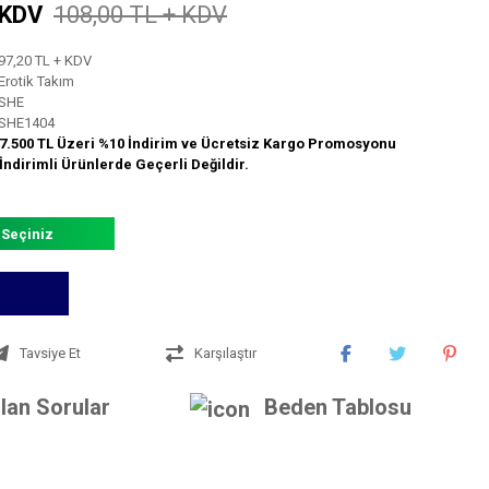
 KDV
108,00 TL + KDV
97,20 TL + KDV
Erotik Takım
SHE
SHE1404
7.500 TL Üzeri %10 İndirim ve Ücretsiz Kargo Promosyonu
İndirimli Ürünlerde Geçerli Değildir.
 Seçiniz
Tavsiye Et
Karşılaştır
lan Sorular
Beden Tablosu