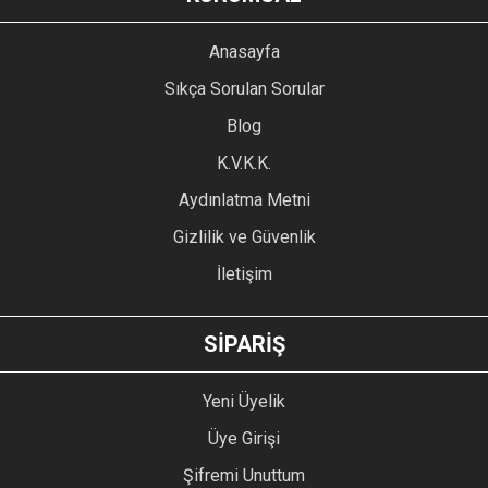
Görüş ve önerileriniz için teşekkür ederiz.
YORUM YAZ
Anasayfa
Ürün resmi kalitesiz, bozuk veya görüntülenemiyor.
Sıkça Sorulan Sorular
Ürün açıklamasında eksik bilgiler bulunuyor.
Blog
Ürün bilgilerinde hatalar bulunuyor.
Ürün fiyatı diğer sitelerden daha pahalı.
K.V.K.K.
Bu ürüne benzer farklı alternatifler olmalı.
Aydınlatma Metni
Gizlilik ve Güvenlik
İletişim
GÖNDER
SİPARİŞ
Yeni Üyelik
Üye Girişi
Şifremi Unuttum