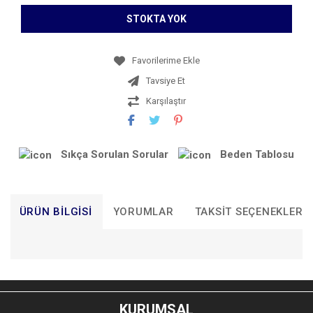
STOKTA YOK
Tavsiye Et
Karşılaştır
Sıkça Sorulan Sorular
Beden Tablosu
ÜRÜN BILGISI
YORUMLAR
TAKSIT SEÇENEKLERI
Bu ürünün fiyat bilgisi, resim, ürün açıklamalarında ve diğer
konularda yetersiz gördüğünüz noktaları öneri formunu
Bu ürüne ilk yorumu siz yapın!
kullanarak tarafımıza iletebilirsiniz.
KURUMSAL