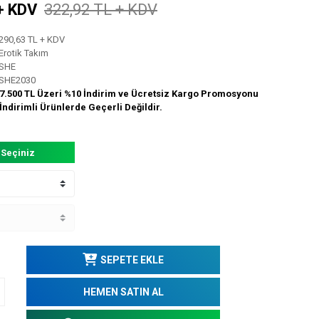
+ KDV
322,92 TL + KDV
290,63 TL + KDV
Erotik Takım
SHE
SHE2030
7.500 TL Üzeri %10 İndirim ve Ücretsiz Kargo Promosyonu
İndirimli Ürünlerde Geçerli Değildir.
 Seçiniz
SEPETE EKLE
HEMEN SATIN AL