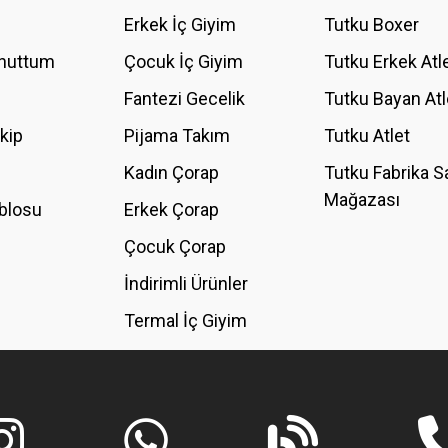
YORUM YAZ
Erkek İç Giyim
Tutku Boxer
Unuttum
Çocuk İç Giyim
Tutku Erkek Atl
Fantezi Gecelik
Tutku Bayan Atl
akip
Pijama Takım
Tutku Atlet
Kadın Çorap
Tutku Fabrika S
Mağazası
blosu
Erkek Çorap
GÖNDER
Çocuk Çorap
İndirimli Ürünler
Termal İç Giyim