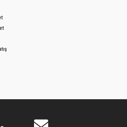
et
et
atış