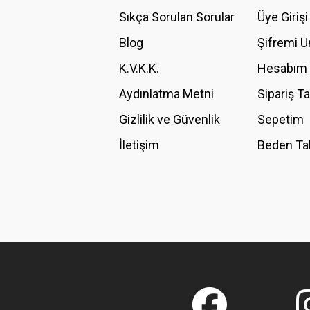
Ürün açıklamasında eksik bilgiler bulunuyor.
Sıkça Sorulan Sorular
Üye Girişi
Ürün bilgilerinde hatalar bulunuyor.
Blog
Şifremi 
Ürün fiyatı diğer sitelerden daha pahalı.
K.V.K.K.
Hesabım
Bu ürüne benzer farklı alternatifler olmalı.
Aydınlatma Metni
Sipariş T
Gizlilik ve Güvenlik
Sepetim
İletişim
Beden Ta