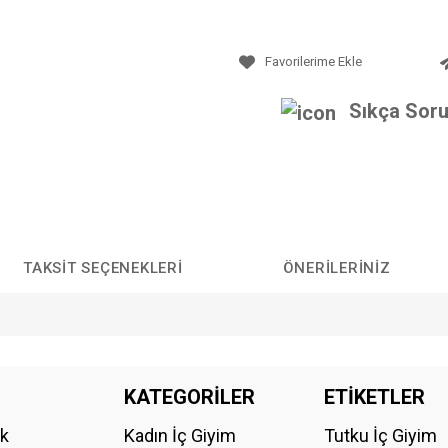
Sıkça Soru
TAKSIT SEÇENEKLERI
ÖNERILERINIZ
da yetersiz gördüğünüz noktaları öneri formunu kullanarak tarafımıza iletebilirs
KATEGORİLER
ETİKETLER
Bu ürüne ilk yorumu siz yapın!
ik
Kadın İç Giyim
Tutku İç Giyim