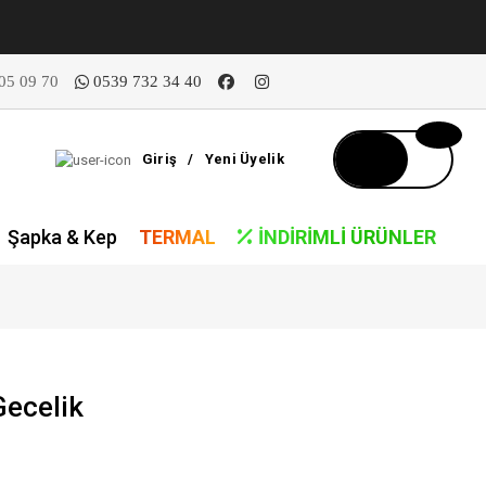
05 09 70
0539 732 34 40
Giriş
/
Yeni Üyelik
Şapka & Kep
TERMAL
İNDIRIMLI ÜRÜNLER
Gecelik