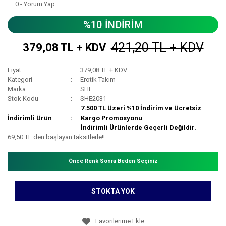
0 - Yorum Yap
%10 İNDİRİM
421,20 TL + KDV
379,08 TL + KDV
Fiyat
379,08 TL + KDV
Kategori
Erotik Takım
Marka
SHE
Stok Kodu
SHE2031
7.500 TL Üzeri %10 İndirim ve Ücretsiz
İndirimli Ürün
Kargo Promosyonu
İndirimli Ürünlerde Geçerli Değildir.
69,50 TL den başlayan taksitlerle!!
Önce Renk Sonra Beden Seçiniz
STOKTA YOK