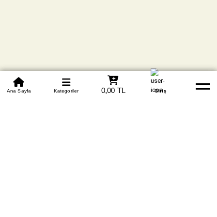
0850 305 09 70
0,00 TL
Beden Tablosu
Ana Sayfa
Kategoriler
Banka Hesapları
Whatsapp
Yardım
Giriş
Tüm Kredi Kartlarına
Vade Farksız +6 Taksit