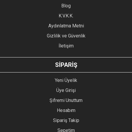
Blog
Ürün bilgilerinde hatalar bulunuyor.
Ürün fiyatı diğer sitelerden daha pahalı.
K.V.K.K.
Bu ürüne benzer farklı alternatifler olmalı.
Aydınlatma Metni
Gizlilik ve Güvenlik
İletişim
GÖNDER
SİPARİŞ
Yeni Üyelik
Üye Girişi
Şifremi Unuttum
Hesabım
Sipariş Takip
Sepetim