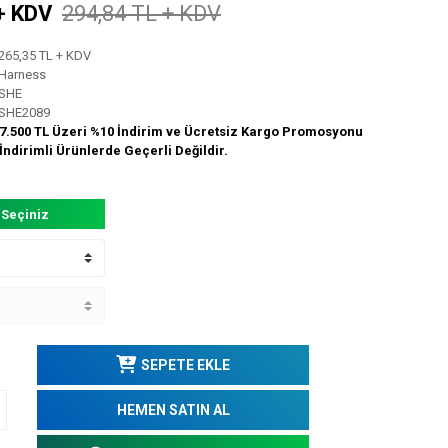
+ KDV
294,84 TL + KDV
265,35 TL + KDV
Harness
SHE
SHE2089
7.500 TL Üzeri %10 İndirim ve Ücretsiz Kargo Promosyonu
İndirimli Ürünlerde Geçerli Değildir.
 Seçiniz
SEPETE EKLE
HEMEN SATIN AL