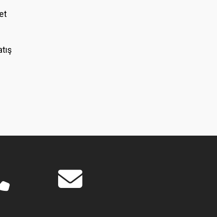
et
atış