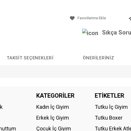
Sıkça Soru
TAKSIT SEÇENEKLERI
ÖNERILERINIZ
da yetersiz gördüğünüz noktaları öneri formunu kullanarak tarafımıza iletebilirs
KATEGORİLER
ETİKETLER
Bu ürüne ilk yorumu siz yapın!
ik
Kadın İç Giyim
Tutku İç Giyim
YORUM YAZ
Erkek İç Giyim
Tutku Boxer
Unuttum
Çocuk İç Giyim
Tutku Erkek Atl