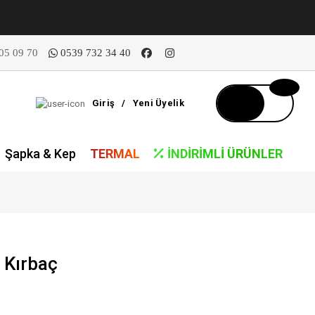
05 09 70
0539 732 34 40
Giriş
/
Yeni Üyelik
Şapka & Kep
TERMAL
İNDIRIMLI ÜRÜNLER
 Kırbaç