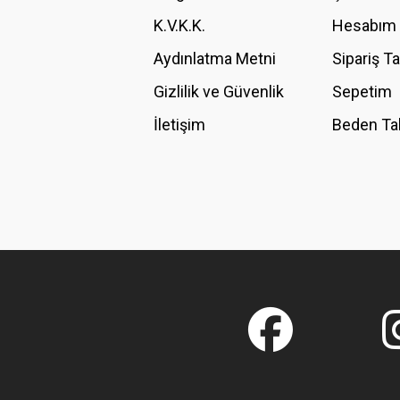
K.V.K.K.
Hesabım
Bu ürüne benzer farklı alternatifler olmalı.
Aydınlatma Metni
Sipariş T
Gizlilik ve Güvenlik
Sepetim
İletişim
Beden Ta