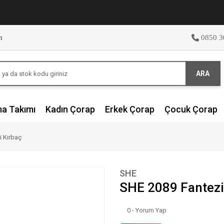
m
0850 3
ARA
ma Takımı
Kadın Çorap
Erkek Çorap
Çocuk Çorap
i Kırbaç
SHE
SHE 2089 Fantezi
0 - Yorum Yap