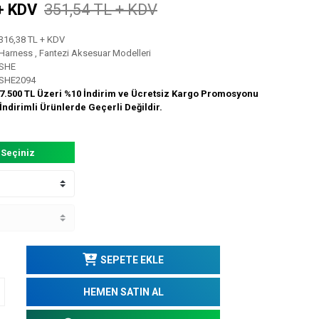
+ KDV
351,54 TL + KDV
316,38 TL + KDV
Harness
,
Fantezi Aksesuar Modelleri
SHE
SHE2094
7.500 TL Üzeri %10 İndirim ve Ücretsiz Kargo Promosyonu
İndirimli Ürünlerde Geçerli Değildir.
 Seçiniz
SEPETE EKLE
HEMEN SATIN AL