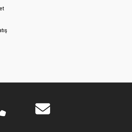
et
atış