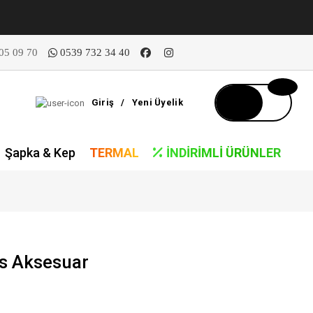
05 09 70
0539 732 34 40
Giriş
/
Yeni Üyelik
Şapka & Kep
TERMAL
İNDIRIMLI ÜRÜNLER
s Aksesuar