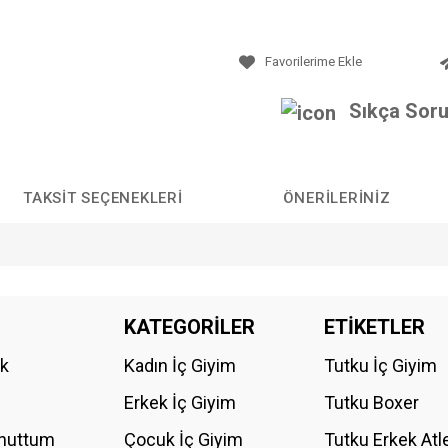
Sıkça Soru
TAKSIT SEÇENEKLERI
ÖNERILERINIZ
da yetersiz gördüğünüz noktaları öneri formunu kullanarak tarafımıza iletebilirs
KATEGORİLER
ETİKETLER
Bu ürüne ilk yorumu siz yapın!
ik
Kadın İç Giyim
Tutku İç Giyim
YORUM YAZ
Erkek İç Giyim
Tutku Boxer
Unuttum
Çocuk İç Giyim
Tutku Erkek Atl