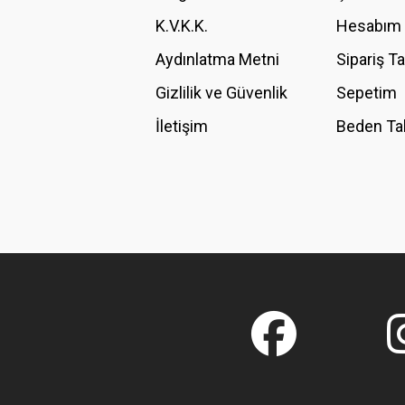
K.V.K.K.
Hesabım
Bu ürüne benzer farklı alternatifler olmalı.
Aydınlatma Metni
Sipariş T
Gizlilik ve Güvenlik
Sepetim
İletişim
Beden Ta