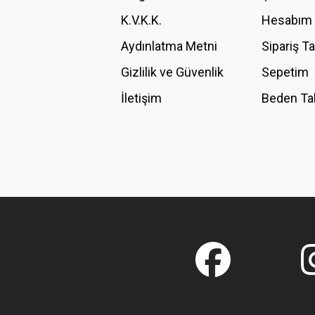
K.V.K.K.
Hesabım
Bu ürüne benzer farklı alternatifler olmalı.
Aydınlatma Metni
Sipariş T
Gizlilik ve Güvenlik
Sepetim
İletişim
Beden Ta