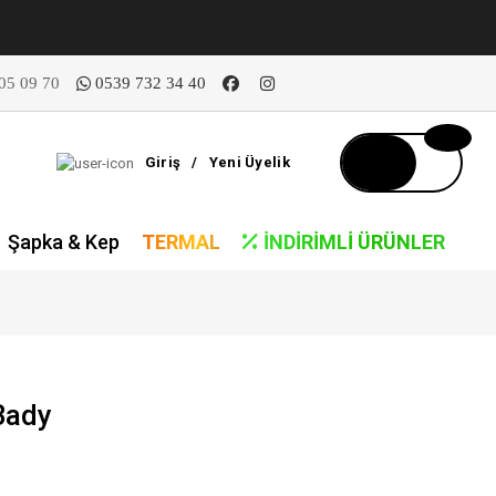
05 09 70
0539 732 34 40
Giriş
/
Yeni Üyelik
Şapka & Kep
TERMAL
İNDIRIMLI ÜRÜNLER
Bady