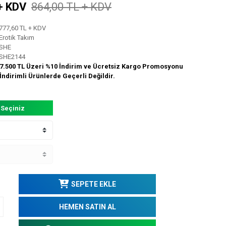
+ KDV
864,00 TL + KDV
777,60 TL + KDV
Erotik Takım
SHE
SHE2144
7.500 TL Üzeri %10 İndirim ve Ücretsiz Kargo Promosyonu
İndirimli Ürünlerde Geçerli Değildir.
 Seçiniz
SEPETE EKLE
HEMEN SATIN AL