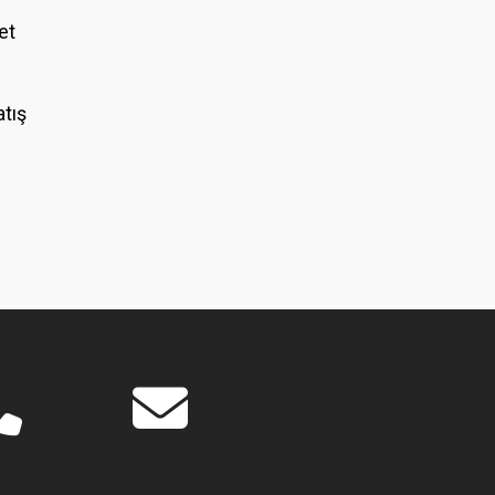
et
atış