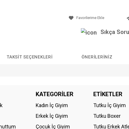
Sıkça Soru
TAKSIT SEÇENEKLERI
ÖNERILERINIZ
da yetersiz gördüğünüz noktaları öneri formunu kullanarak tarafımıza iletebilirs
KATEGORİLER
ETİKETLER
Bu ürüne ilk yorumu siz yapın!
ik
Kadın İç Giyim
Tutku İç Giyim
YORUM YAZ
Erkek İç Giyim
Tutku Boxer
Unuttum
Çocuk İç Giyim
Tutku Erkek Atl