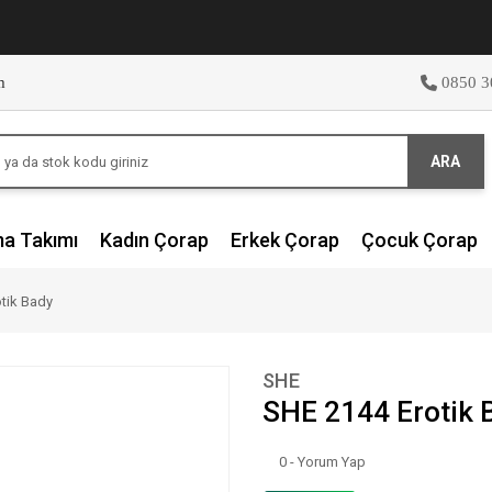
m
0850 3
ARA
ma Takımı
Kadın Çorap
Erkek Çorap
Çocuk Çorap
tik Bady
SHE
SHE 2144 Erotik 
0 - Yorum Yap