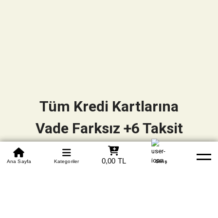
Tüm Kredi Kartlarına
Vade Farksız +6 Taksit
0850 305 09 70
0,00 TL
Beden Tablosu
Ana Sayfa
Kategoriler
Banka Hesapları
Whatsapp
Yardım
Giriş