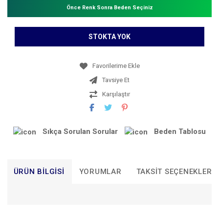
Önce Renk Sonra Beden Seçiniz
STOKTA YOK
Tavsiye Et
Karşılaştır
Sıkça Sorulan Sorular
Beden Tablosu
ÜRÜN BILGISI
YORUMLAR
TAKSIT SEÇENEKLERI
Bu ürünün fiyat bilgisi, resim, ürün açıklamalarında ve diğer