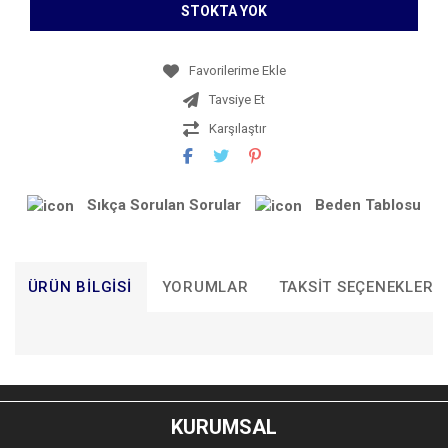
STOKTA YOK
Tavsiye Et
Karşılaştır
Sıkça Sorulan Sorular
Beden Tablosu
ÜRÜN BILGISI
YORUMLAR
TAKSIT SEÇENEKLERI
Bu ürünün fiyat bilgisi, resim, ürün açıklamalarında ve diğer
konularda yetersiz gördüğünüz noktaları öneri formunu
Bu ürüne ilk yorumu siz yapın!
kullanarak tarafımıza iletebilirsiniz.
KURUMSAL
Görüş ve önerileriniz için teşekkür ederiz.