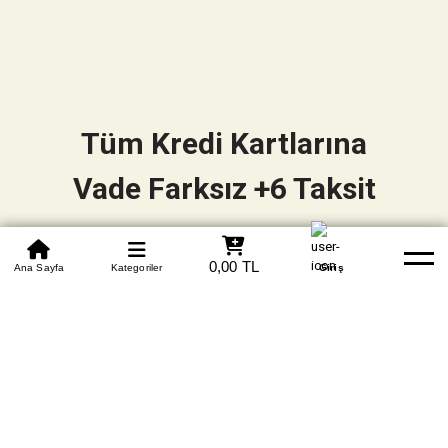
Tüm Kredi Kartlarına
Vade Farksız +6 Taksit
0850 305 09 70
0,00 TL
Beden Tablosu
Ana Sayfa
Kategoriler
Banka Hesapları
Whatsapp
Yardım
Giriş