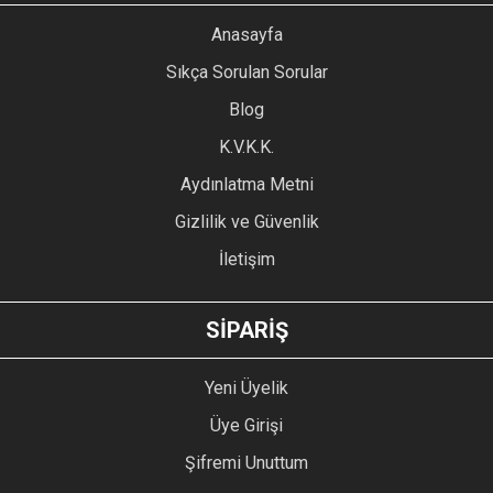
YORUM YAZ
Anasayfa
Ürün resmi kalitesiz, bozuk veya görüntülenemiyor.
Sıkça Sorulan Sorular
Ürün açıklamasında eksik bilgiler bulunuyor.
Blog
Ürün bilgilerinde hatalar bulunuyor.
Ürün fiyatı diğer sitelerden daha pahalı.
K.V.K.K.
Bu ürüne benzer farklı alternatifler olmalı.
Aydınlatma Metni
Gizlilik ve Güvenlik
İletişim
GÖNDER
SİPARİŞ
Yeni Üyelik
Üye Girişi
Şifremi Unuttum