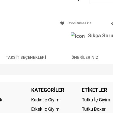
Sıkça Soru
TAKSIT SEÇENEKLERI
ÖNERILERINIZ
da yetersiz gördüğünüz noktaları öneri formunu kullanarak tarafımıza iletebilirs
KATEGORİLER
ETİKETLER
Bu ürüne ilk yorumu siz yapın!
ik
Kadın İç Giyim
Tutku İç Giyim
YORUM YAZ
Erkek İç Giyim
Tutku Boxer