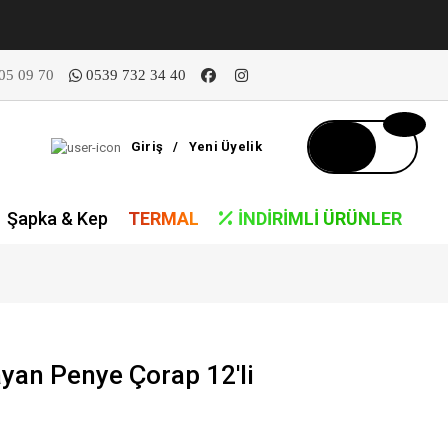
05 09 70
0539 732 34 40
Giriş
/
Yeni Üyelik
Şapka & Kep
TERMAL
İNDIRIMLI ÜRÜNLER
yan Penye Çorap 12'li