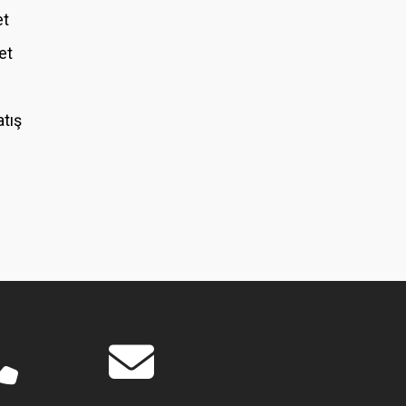
et
et
atış