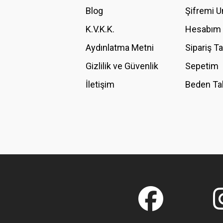
Ürün bilgilerinde hatalar bulunuyor.
Blog
Şifremi 
Ürün fiyatı diğer sitelerden daha pahalı.
K.V.K.K.
Hesabım
Bu ürüne benzer farklı alternatifler olmalı.
Aydınlatma Metni
Sipariş T
Gizlilik ve Güvenlik
Sepetim
İletişim
Beden Ta