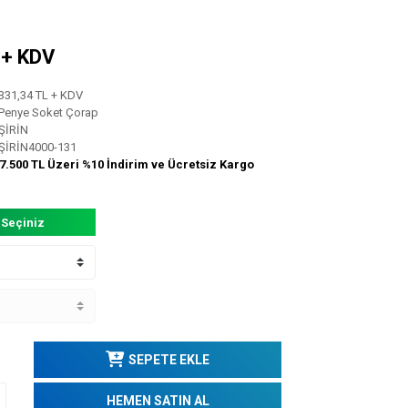
L + KDV
331,34 TL + KDV
Penye Soket Çorap
ŞİRİN
ŞİRİN4000-131
7.500 TL Üzeri %10 İndirim ve Ücretsiz Kargo
 Seçiniz
SEPETE EKLE
HEMEN SATIN AL