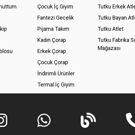
Unuttum
Çocuk İç Giyim
Tutku Erkek Atl
Fantezi Gecelik
Tutku Bayan Atl
akip
Pijama Takım
Tutku Atlet
Kadın Çorap
Tutku Fabrika S
Mağazası
blosu
Erkek Çorap
GÖNDER
Çocuk Çorap
İndirimli Ürünler
Termal İç Giyim