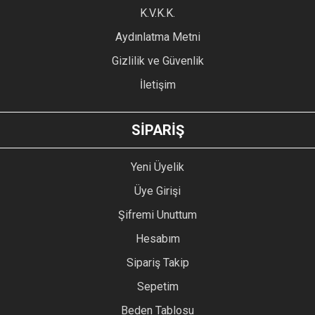
Ürün fiyatı diğer sitelerden daha pahalı.
K.V.K.K.
Bu ürüne benzer farklı alternatifler olmalı.
Aydınlatma Metni
Gizlilik ve Güvenlik
İletişim
GÖNDER
SİPARİŞ
Yeni Üyelik
Üye Girişi
Şifremi Unuttum
Hesabım
Sipariş Takip
Sepetim
Beden Tablosu