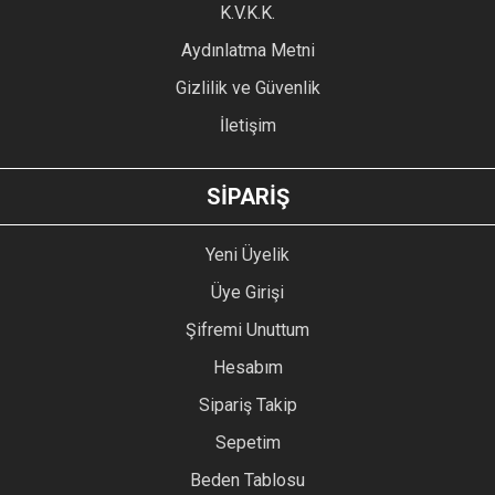
Ürün fiyatı diğer sitelerden daha pahalı.
K.V.K.K.
Bu ürüne benzer farklı alternatifler olmalı.
Aydınlatma Metni
Gizlilik ve Güvenlik
İletişim
GÖNDER
SİPARİŞ
Yeni Üyelik
Üye Girişi
Şifremi Unuttum
Hesabım
Sipariş Takip
Sepetim
Beden Tablosu