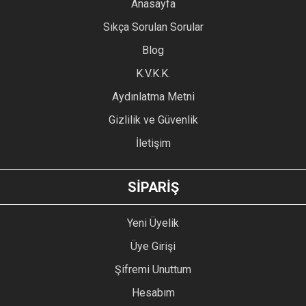
YORUM YAZ
Anasayfa
Ürün resmi kalitesiz, bozuk veya görüntülenemiyor.
Sıkça Sorulan Sorular
Ürün açıklamasında eksik bilgiler bulunuyor.
Blog
Ürün bilgilerinde hatalar bulunuyor.
Ürün fiyatı diğer sitelerden daha pahalı.
K.V.K.K.
Bu ürüne benzer farklı alternatifler olmalı.
Aydınlatma Metni
Gizlilik ve Güvenlik
İletişim
GÖNDER
SİPARİŞ
Yeni Üyelik
Üye Girişi
Şifremi Unuttum
Hesabım