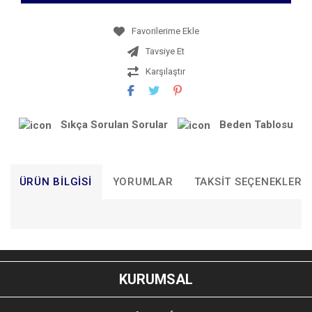
Tavsiye Et
Karşılaştır
Sıkça Sorulan Sorular
Beden Tablosu
ÜRÜN BILGISI
YORUMLAR
TAKSIT SEÇENEKLERI
Bu ürünün fiyat bilgisi, resim, ürün açıklamalarında ve diğer
konularda yetersiz gördüğünüz noktaları öneri formunu
Bu ürüne ilk yorumu siz yapın!
kullanarak tarafımıza iletebilirsiniz.
KURUMSAL
Görüş ve önerileriniz için teşekkür ederiz.