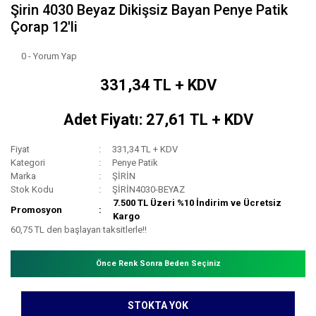
Şirin 4030 Beyaz Dikişsiz Bayan Penye Patik
Çorap 12'li
0 - Yorum Yap
331,34 TL + KDV
Adet Fiyatı: 27,61 TL + KDV
Fiyat
331,34 TL + KDV
Kategori
Penye Patik
Marka
ŞİRİN
Stok Kodu
ŞİRİN4030-BEYAZ
7.500 TL Üzeri %10 İndirim ve Ücretsiz
Promosyon
Kargo
60,75 TL den başlayan taksitlerle!!
Önce Renk Sonra Beden Seçiniz
STOKTA YOK