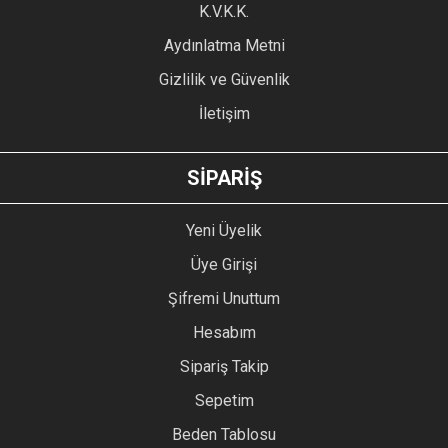
Ürün fiyatı diğer sitelerden daha pahalı.
K.V.K.K.
Bu ürüne benzer farklı alternatifler olmalı.
Aydınlatma Metni
Gizlilik ve Güvenlik
İletişim
GÖNDER
SİPARİŞ
Yeni Üyelik
Üye Girişi
Şifremi Unuttum
Hesabım
Sipariş Takip
Sepetim
Beden Tablosu